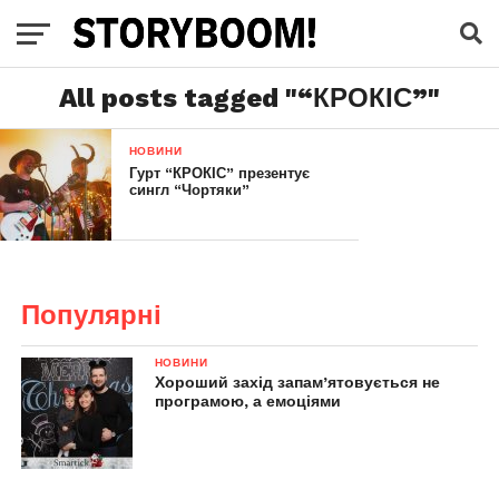
All posts tagged "“КРОКІС”"
НОВИНИ
Гурт “КРОКІС” презентує
сингл “Чортяки”
Популярні
НОВИНИ
Хороший захід запам’ятовується не
програмою, а емоціями