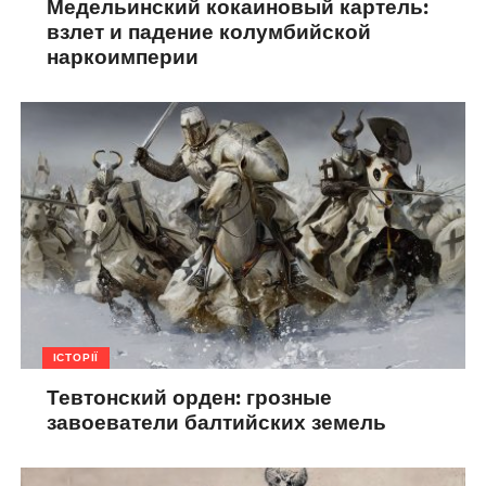
Медельинский кокаиновый картель:
взлет и падение колумбийской
наркоимперии
ІСТОРІЇ
Тевтонский орден: грозные
завоеватели балтийских земель