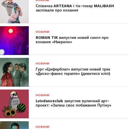
НОВИНИ
Співачка ARTEANA і тік-токер MALIBASH
заспівали про кохання
НОВИНИ
ROMAN TIK випустив новий сингл про
кохання «Накрило»
НОВИНИ
Гурт «Циферблат» випустив новий трек
«Диско-фанко терапія» (дивитися кліп)
НОВИНИ
Lvivdanceclub запустив вуличний арт-
проект: «Залиш своє побажання Путіну»
НОВИНИ