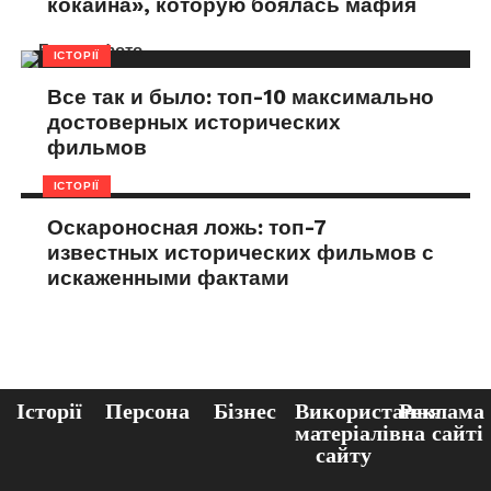
кокаина», которую боялась мафия
ІСТОРІЇ
Все так и было: топ-10 максимально
достоверных исторических
фильмов
ІСТОРІЇ
Оскароносная ложь: топ-7
известных исторических фильмов с
искаженными фактами
Історії
Персона
Бізнес
Використання
Реклама
матеріалів
на сайті
сайту