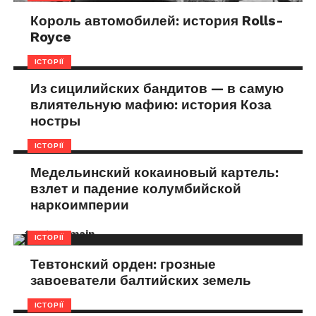
Король автомобилей: история Rolls-
Royce
ІСТОРІЇ
Из сицилийских бандитов — в самую
влиятельную мафию: история Коза
ностры
ІСТОРІЇ
Медельинский кокаиновый картель:
взлет и падение колумбийской
наркоимперии
ІСТОРІЇ
Тевтонский орден: грозные
завоеватели балтийских земель
ІСТОРІЇ