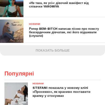
«Не така, як усі»: дівочий маніфест від
співачки YAROMIYA
НОВИНИ
Репер BEM-BITCH написав пісню про помсту
безсердечним дівчатам, які його відшивали
(слухати)
ПОКАЗАТЬ БОЛЬШЕ
Популярні
НОВИНИ
STEFANI показала у новому кліпі
«Просекко», як красиво поставити
крапку у стосунках