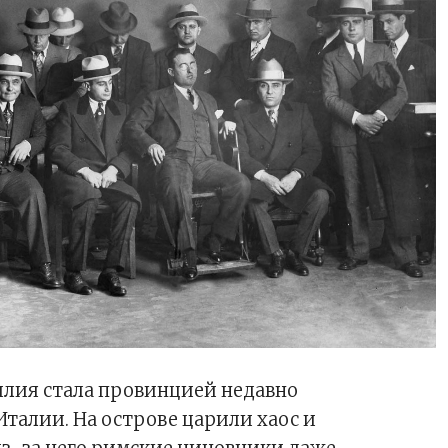
цилия стала провинцией недавно
талии. На острове царили хаос и