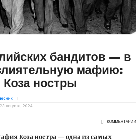
лийских бандитов — в
влиятельную мафию:
 Коза ностры
лесник
23 августа, 2024
КОММЕНТАРИИ
афия Коза ностра — одна из самых