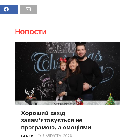
Новости
Хороший захід
запам’ятовується не
програмою, а емоціями
5 АВГУСТА, 2026
GENIUS