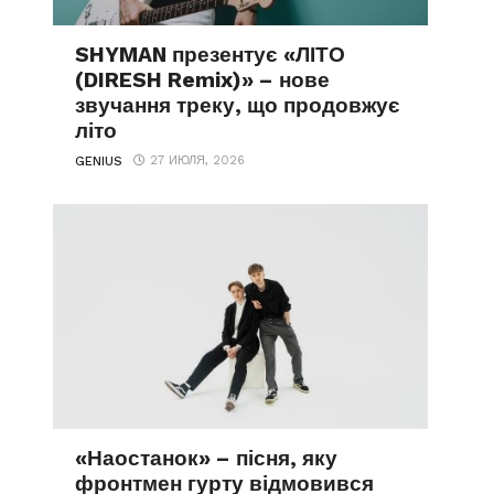
SHYMAN презентує «ЛІТО
(DIRESH Remix)» – нове
звучання треку, що продовжує
літо
27 ИЮЛЯ, 2026
GENIUS
«Наостанок» – пісня, яку
фронтмен гурту відмовився