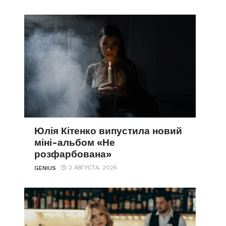
Юлія Кітенко випустила новий
міні-альбом «Не
розфарбована»
2 АВГУСТА, 2026
GENIUS