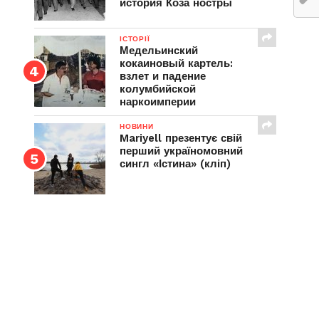
история Коза ностры
ІСТОРІЇ
Медельинский
кокаиновый картель:
взлет и падение
колумбийской
наркоимперии
НОВИНИ
Mariyell презентує свій
перший україномовний
сингл «Істина» (кліп)