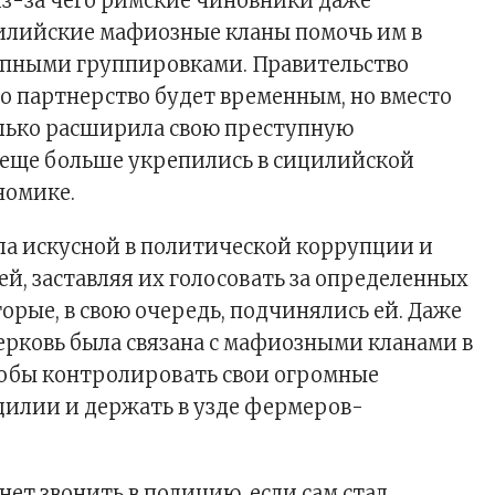
из-за чего римские чиновники даже
илийские мафиозные кланы помочь им в
упными группировками. Правительство
то партнерство будет временным, но вместо
лько расширила свою преступную
 еще больше укрепились в сицилийской
номике.
ала искусной в политической коррупции и
ей, заставляя их голосовать за определенных
орые, в свою очередь, подчинялись ей. Даже
ерковь была связана с мафиозными кланами в
тобы контролировать свои огромные
цилии и держать в узде фермеров-
нет звонить в полицию, если сам стал