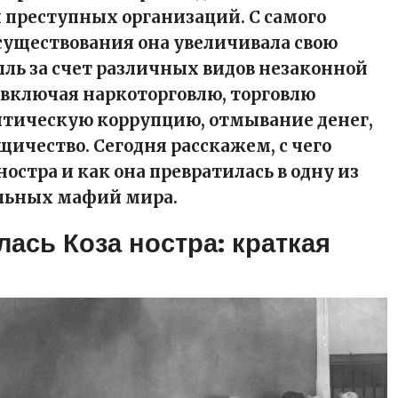
преступных организаций. С самого
 существования она увеличивала свою
ыль за счет различных видов незаконной
 включая наркоторговлю, торговлю
итическую коррупцию, отмывание денег,
щичество. Сегодня расскажем, с чего
ностра и как она превратилась в одну из
льных мафий мира.
лась Коза ностра: краткая