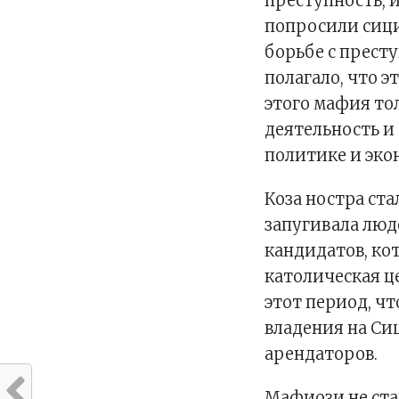
преступность, 
попросили сиц
борьбе с прест
полагало, что э
этого мафия то
деятельность и
политике и эко
Коза ностра ст
запугивала люд
кандидатов, кот
католическая ц
этот период, ч
владения на Си
арендаторов.
Мафиози не ста