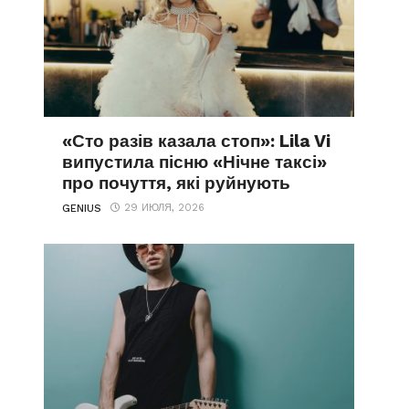
«Сто разів казала стоп»: Lila Vi
випустила пісню «Нічне таксі»
про почуття, які руйнують
29 ИЮЛЯ, 2026
GENIUS