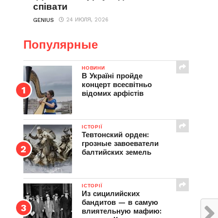
співати
24 ИЮЛЯ, 2026
GENIUS
Популярные
НОВИНИ
В Україні пройде
концерт всесвітньо
відомих арфістів
ІСТОРІЇ
Тевтонский орден:
грозные завоеватели
балтийских земель
ІСТОРІЇ
Из сицилийских
бандитов — в самую
влиятельную мафию: