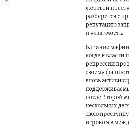
жертвой престу
разберется с п
репутацию защи
и уязвимость.
Влияние мафии 
когда к власти
репрессии прот
своему фашистс
вновь активизи
поддерживаемы
после Второй м
нескольких дес
свою преступну
игроком в межд