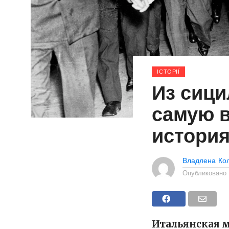
ІСТОРІЇ
Из сици
самую 
история
Владлена Ко
Опубликовано
Итальянская м