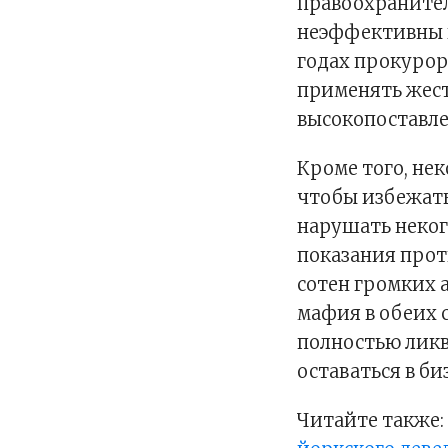
правоохраните
неэффективны в
годах прокурор
применять жест
высокопоставл
Кроме того, не
чтобы избежать
нарушать неког
показания проти
сотен громких 
мафия в обеих с
полностью ликв
оставаться в би
Читайте также