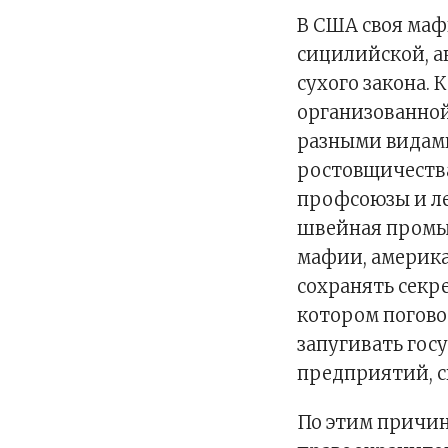
В США своя маф
сицилийской, ак
сухого закона. 
организованной
разными видам
ростовщичества
профсоюзы и ле
швейная промы
мафии, америк
сохранять секре
котором погово
запугивать гос
предприятий, с
По этим причин