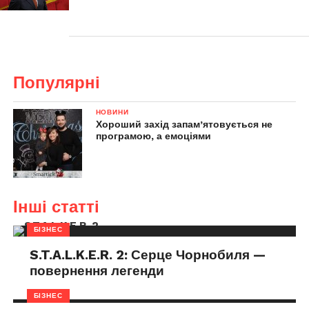
Популярні
НОВИНИ
Хороший захід запам’ятовується не
програмою, а емоціями
Інші статті
БІЗНЕС
S.T.A.L.K.E.R. 2: Серце Чорнобиля —
повернення легенди
БІЗНЕС