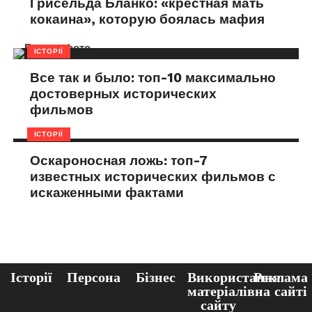
Грисельда Бланко: «крестная мать
кокаина», которую боялась мафия
ІСТОРІЇ
Все так и было: топ-10 максимально
достоверных исторических
фильмов
ІСТОРІЇ
Оскароносная ложь: топ-7
известных исторических фильмов с
искаженными фактами
Історії
Персона
Бізнес
Використання
Реклама
матеріалів
на сайті
сайту