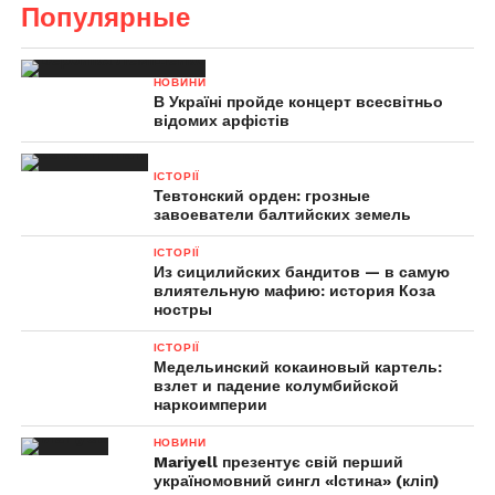
Популярные
НОВИНИ
В Україні пройде концерт всесвітньо
відомих арфістів
ІСТОРІЇ
Тевтонский орден: грозные
завоеватели балтийских земель
ІСТОРІЇ
Из сицилийских бандитов — в самую
влиятельную мафию: история Коза
ностры
ІСТОРІЇ
Медельинский кокаиновый картель:
взлет и падение колумбийской
наркоимперии
НОВИНИ
Mariyell презентує свій перший
україномовний сингл «Істина» (кліп)