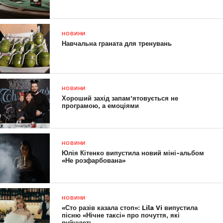
НОВИНИ
Навчальна граната для тренувань
НОВИНИ
Хороший захід запам’ятовується не
програмою, а емоціями
НОВИНИ
Юлія Кітенко випустила новий міні-альбом
«Не розфарбована»
НОВИНИ
«Сто разів казала стоп»: Lila Vi випустила
пісню «Нічне таксі» про почуття, які
руйнують