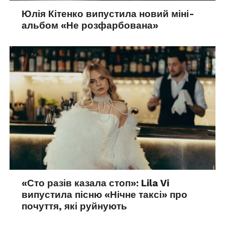
Юлія Кітенко випустила новий міні-
альбом «Не розфарбована»
«Сто разів казала стоп»: Lila Vi
випустила пісню «Нічне таксі» про
почуття, які руйнують