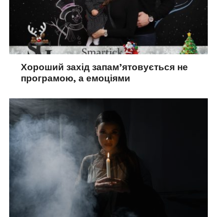
Хороший захід запам’ятовується не
програмою, а емоціями