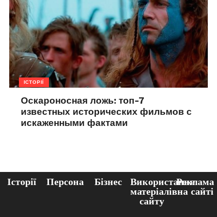
ІСТОРІЇ
Оскароносная ложь: топ-7
известных исторических фильмов с
искаженными фактами
Історії
Персона
Бізнес
Використання
Реклама
матеріалів
на сайті
сайту