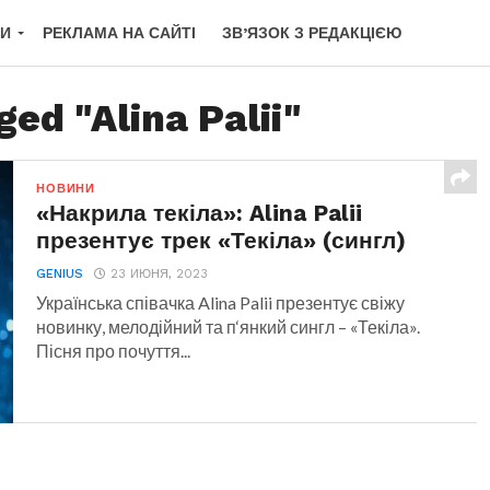
КИ
РЕКЛАМА НА САЙТІ
ЗВ’ЯЗОК З РЕДАКЦІЄЮ
ged "Alina Palii"
НОВИНИ
«Накрила текіла»: Alina Palii
презентує трек «Текіла» (сингл)
GENIUS
23 ИЮНЯ, 2023
Українська співачка Alina Palii презентує свіжу
новинку, мелодійний та п‘янкий сингл – «Текіла».
Пісня про почуття...