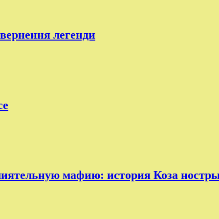
овернення легенди
ce
лиятельную мафию: история Коза ностр