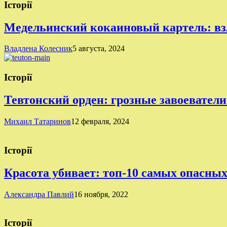
Історії
Медельинский кокаиновый картель: вз
Владлена Колесник
5 августа, 2024
Історії
Тевтонский орден: грозные завоеватели
Михаил Татаринов
12 февраля, 2024
Історії
Красота убивает: топ-10 самых опасны
Александра Павлий
16 ноября, 2022
Історії