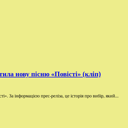
тила нову пісню «Повісті» (кліп)
і». За інформацією прес-реліза, це історія про вибір, який...