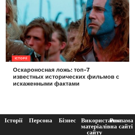
ІСТОРІЇ
Оскароносная ложь: топ-7
известных исторических фильмов с
искаженными фактами
Історії
Персона
Бізнес
Використання
Реклама
матеріалів
на сайті
сайту