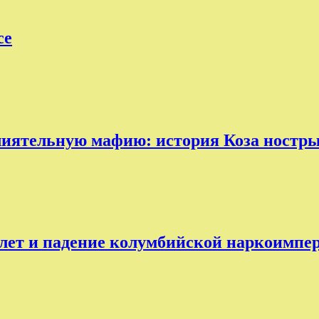
ce
лиятельную мафию: история Коза ностр
лет и падение колумбийской наркоимпе