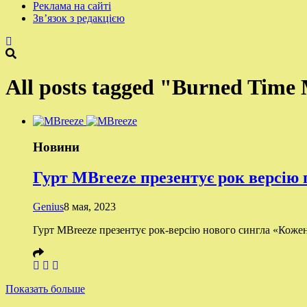
Реклама на сайті
Зв’язок з редакцією
All posts tagged "Burned Time
Новини
Гурт MBreeze презентує рок версію п
Genius
8 мая, 2023
Гурт MBreeze презентує рок-версію нового сингла «Кожен 
Показать больше