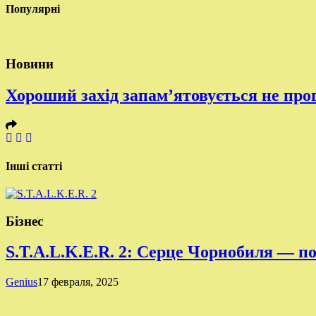
Популярні
Новини
Хороший захід запам’ятовується не про
Інші статті
Бізнес
S.T.A.L.K.E.R. 2: Серце Чорнобиля — п
Genius
17 февраля, 2025