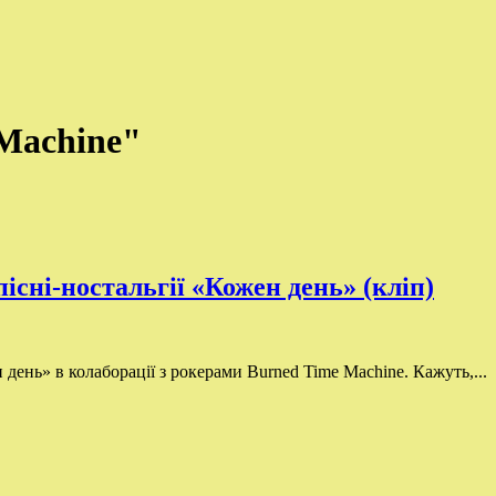
 Machine"
існі-ностальгії «Кожен день» (кліп)
день» в колаборації з рокерами Burned Time Machine. Кажуть,...