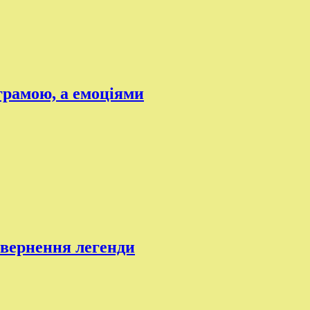
грамою, а емоціями
овернення легенди