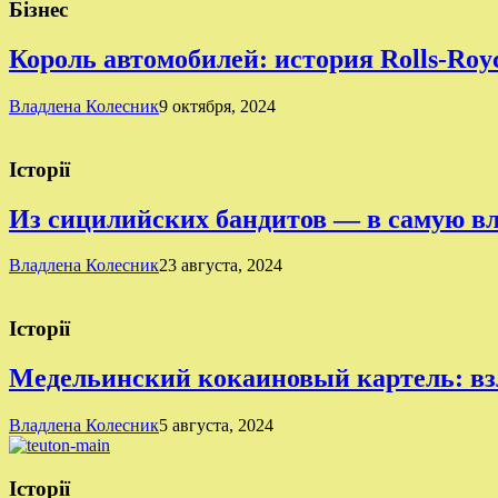
Бізнес
Король автомобилей: история Rolls-Roy
Владлена Колесник
9 октября, 2024
Історії
Из сицилийских бандитов — в самую в
Владлена Колесник
23 августа, 2024
Історії
Медельинский кокаиновый картель: вз
Владлена Колесник
5 августа, 2024
Історії