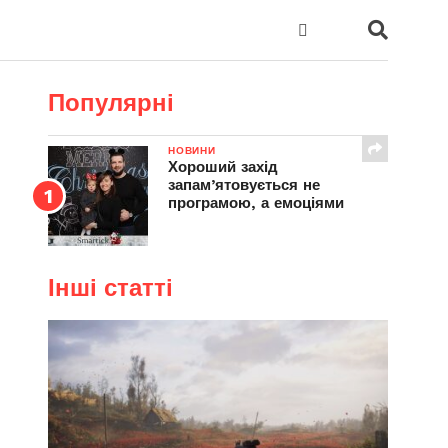
Популярні
НОВИНИ
Хороший захід
запам’ятовується не
програмою, а емоціями
Інші статті