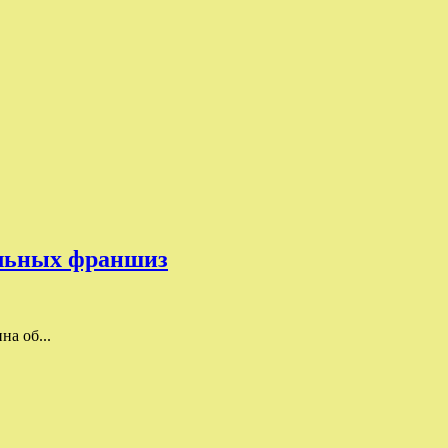
ыльных франшиз
а об...