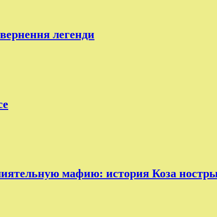
овернення легенди
ce
лиятельную мафию: история Коза ностр