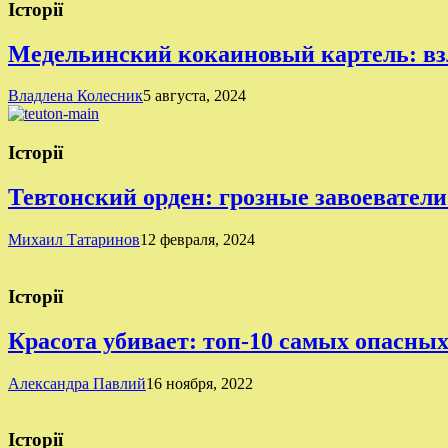
Історії
Медельинский кокаиновый картель: вз
Владлена Колесник
5 августа, 2024
Історії
Тевтонский орден: грозные завоеватели
Михаил Татаринов
12 февраля, 2024
Історії
Красота убивает: топ-10 самых опасны
Александра Павлий
16 ноября, 2022
Історії