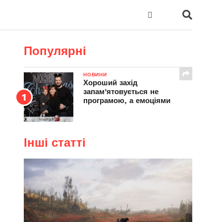
Популярні
НОВИНИ
Хороший захід
запам’ятовується не
програмою, а емоціями
Інші статті