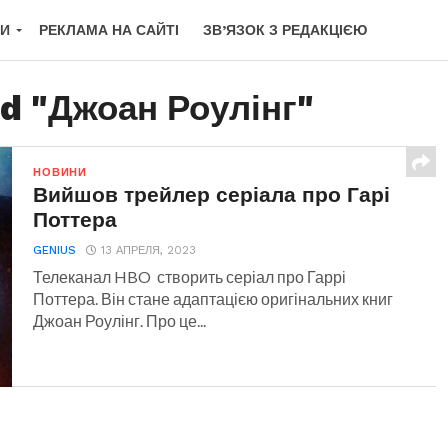
КИ
РЕКЛАМА НА САЙТІ
ЗВ’ЯЗОК З РЕДАКЦІЄЮ
ed "Джоан Роулінг"
НОВИНИ
Вийшов трейлер серіала про Гарі
Поттера
GENIUS
13 АПРЕЛЯ, 2023
Телеканал HBO створить серіал про Гаррі
Поттера. Він стане адаптацією оригінальних книг
Джоан Роулінг. Про це...