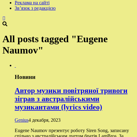
Реклама на сайті
Зв’язок з редакцією
All posts tagged "Eugene
Naumov"
Новини
Автор музики повітряної тривоги
зіграв з австралійськими
музикантами (lyrics video)
Genius
4 декабря, 2023
Eugene Naumov презентує роботу Siren Song, записану
спільно з австралійським дуетом братів LamBros. За