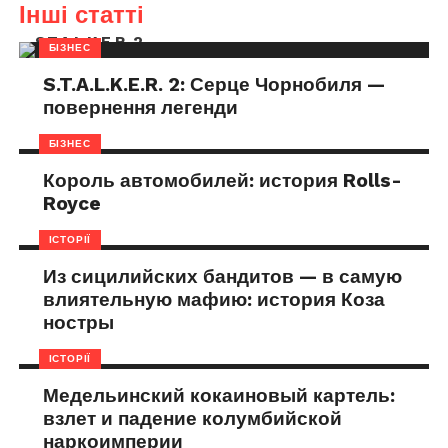
Інші статті
БІЗНЕС
S.T.A.L.K.E.R. 2: Серце Чорнобиля —
повернення легенди
БІЗНЕС
Король автомобилей: история Rolls-
Royce
ІСТОРІЇ
Из сицилийских бандитов — в самую
влиятельную мафию: история Коза
ностры
ІСТОРІЇ
Медельинский кокаиновый картель:
взлет и падение колумбийской
наркоимперии