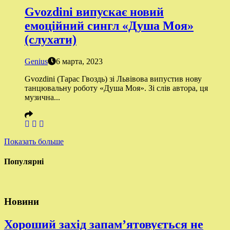
Gvozdini випускає новий
емоційний сингл «Душа Моя»
(слухати)
Genius
6 марта, 2023
Gvozdini (Тарас Гвоздь) зі Львівова випустив нову
танцювальну роботу «Душа Моя». Зі слів автора, ця
музична...
Показать больше
Популярні
Новини
Хороший захід запам’ятовується не