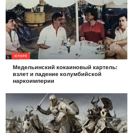
ІСТОРІЇ
Медельинский кокаиновый картель:
взлет и падение колумбийской
наркоимперии