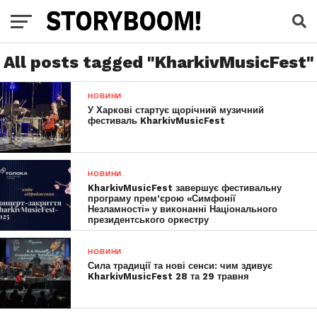
All posts tagged "KharkivMusicFest"
НОВИНИ
У Харкові стартує щорічний музичний
фестиваль KharkivMusicFest
НОВИНИ
KharkivMusicFest завершує фестивальну
програму прем’єрою «Симфонії
Незламності» у виконанні Національного
президентського оркестру
НОВИНИ
Сила традиції та нові сенси: чим здивує
KharkivMusicFest 28 та 29 травня