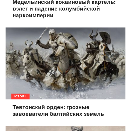
Медельинский кокаиновый картель:
взлет и падение колумбийской
наркоимперии
ІСТОРІЇ
Тевтонский орден: грозные
завоеватели балтийских земель