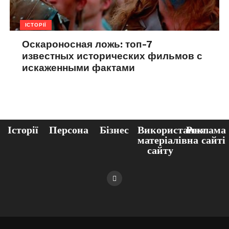
ІСТОРІЇ
Оскароносная ложь: топ-7
известных исторических фильмов с
искаженными фактами
Історії
Персона
Бізнес
Використання
Реклама
матеріалів
на сайті
сайту