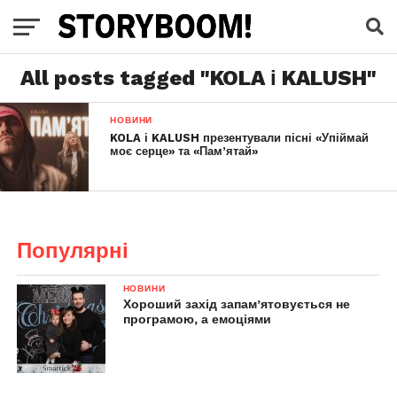
All posts tagged "KOLA і KALUSH"
НОВИНИ
KOLA і KALUSH презентували пісні «Упіймай
моє серце» та «Пам’ятай»
Популярні
НОВИНИ
Хороший захід запам’ятовується не
програмою, а емоціями