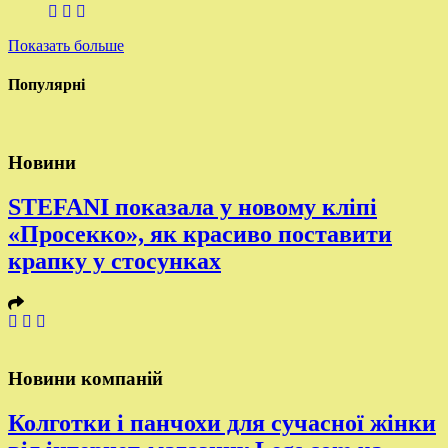
Показать больше
Популярні
Новини
STEFANI показала у новому кліпі
«Просекко», як красиво поставити
крапку у стосунках
Новини компаній
Колготки і панчохи для сучасної жінки