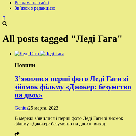
Реклама на сайті
Зв’язок з редакцією
All posts tagged "Леді Гага"
Новини
З’явилися перші фото Леді Гаги зі
зйомок фільму «Джокер: безумство
на двох»
Genius
25 марта, 2023
В мережі з’явилися і перші фото Леді Гаги зі зйомок
фільму «Джокер: безумство на двох», вихід...