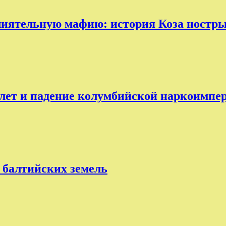
лиятельную мафию: история Коза ностр
лет и падение колумбийской наркоимпе
 балтийских земель