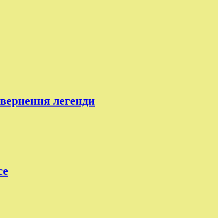
овернення легенди
ce