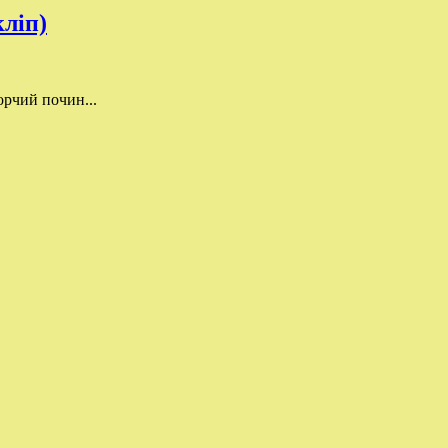
ліп)
орчий почин...