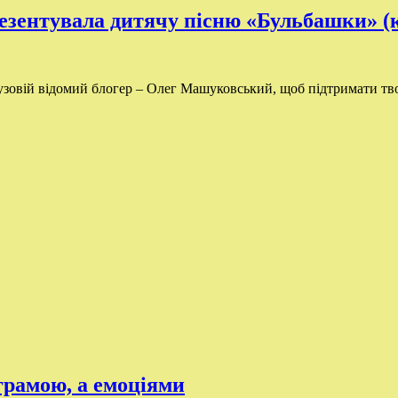
езентувала дитячу пісню «Бульбашки» (к
узовій відомий блогер – Олег Машуковський, щоб підтримати тв
грамою, а емоціями