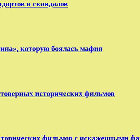
ндартов и скандалов
аина», которую боялась мафия
остоверных исторических фильмов
исторических фильмов с искаженными ф