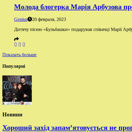
Молода блогерка Марія Арбузова пр
Genius
20 февраля, 2023
Дитячу пісню «Бульбашки» подарував співачці Марії Арб
Показать больше
Популярні
Новини
Хороший захід запам’ятовується не про