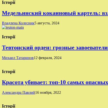
Історії
Медельинский кокаиновый картель: вз
Владлена Колесник
5 августа, 2024
Історії
Тевтонский орден: грозные завоеватели
Михаил Татаринов
12 февраля, 2024
Історії
Красота убивает: топ-10 самых опасны
Александра Павлий
16 ноября, 2022
Історії