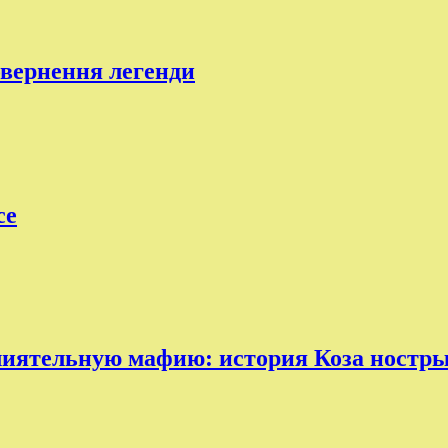
овернення легенди
ce
лиятельную мафию: история Коза ностр