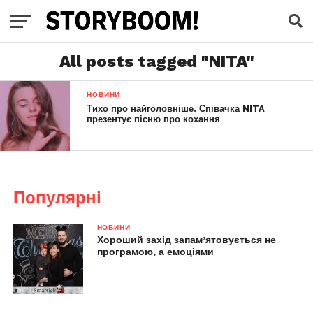
All posts tagged "NITA"
НОВИНИ
Тихо про найголовніше. Співачка NITA
презентує пісню про кохання
Популярні
НОВИНИ
Хороший захід запам’ятовується не
програмою, а емоціями