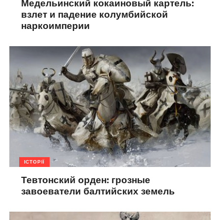
Медельинский кокаиновый картель:
взлет и падение колумбийской
наркоимперии
ІСТОРІЇ
Тевтонский орден: грозные
завоеватели балтийских земель