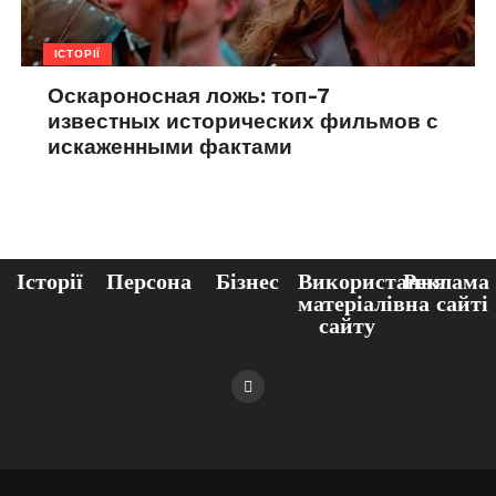
ІСТОРІЇ
Оскароносная ложь: топ-7
известных исторических фильмов с
искаженными фактами
Історії
Персона
Бізнес
Використання
Реклама
матеріалів
на сайті
сайту