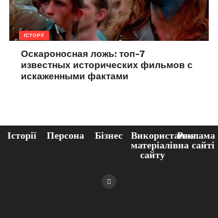
ІСТОРІЇ
Оскароносная ложь: топ-7
известных исторических фильмов с
искаженными фактами
Історії
Персона
Бізнес
Використання
Реклама
матеріалів
на сайті
сайту