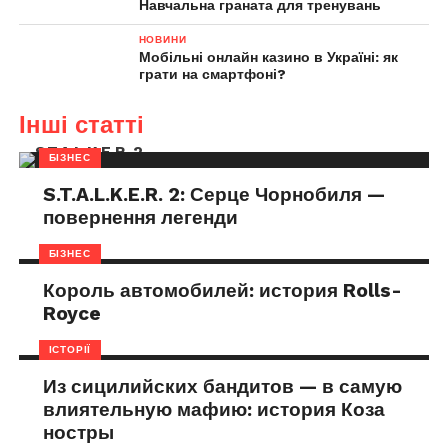
Навчальна граната для тренувань
НОВИНИ
Мобільні онлайн казино в Україні: як
грати на смартфоні?
Інші статті
БІЗНЕС
S.T.A.L.K.E.R. 2: Серце Чорнобиля —
повернення легенди
БІЗНЕС
Король автомобилей: история Rolls-
Royce
ІСТОРІЇ
Из сицилийских бандитов — в самую
влиятельную мафию: история Коза
ностры