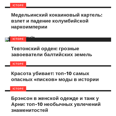
ІСТОРІЇ
Медельинский кокаиновый картель:
взлет и падение колумбийской
наркоимперии
ІСТОРІЇ
Тевтонский орден: грозные
завоеватели балтийских земель
ІСТОРІЇ
Красота убивает: топ-10 самых
опасных «писков» моды в истории
ІСТОРІЇ
Брэнсон в женской одежде и танк у
Арни: топ-10 необычных увлечений
знаменитостей