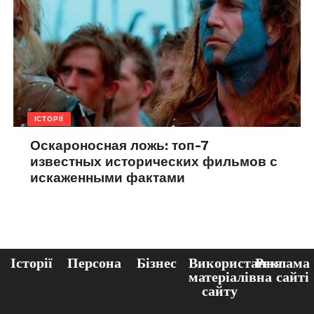
ІСТОРІЇ
Оскароносная ложь: топ-7
известных исторических фильмов с
искаженными фактами
Історії
Персона
Бізнес
Використання
Реклама
матеріалів
на сайті
сайту