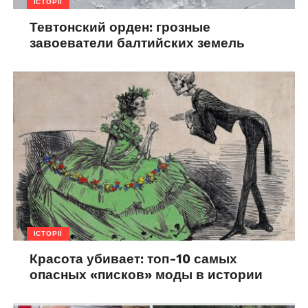
ІСТОРІЇ
Тевтонский орден: грозные
завоеватели балтийских земель
ІСТОРІЇ
Красота убивает: топ-10 самых
опасных «писков» моды в истории