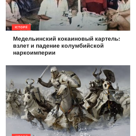
ІСТОРІЇ
Медельинский кокаиновый картель:
взлет и падение колумбийской
наркоимперии