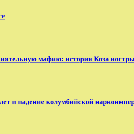
ce
лиятельную мафию: история Коза ностр
лет и падение колумбийской наркоимпе