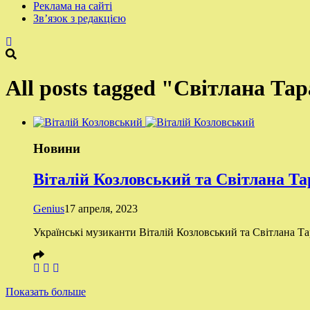
Реклама на сайті
Зв’язок з редакцією
All posts tagged "Світлана Та
Новини
Віталій Козловський та Світлана Т
Genius
17 апреля, 2023
Українські музиканти Віталій Козловський та Світлана Та
Показать больше