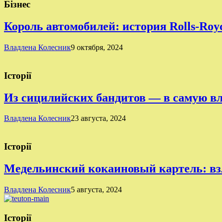
Бізнес
Король автомобилей: история Rolls-Roy
Владлена Колесник
9 октября, 2024
Історії
Из сицилийских бандитов — в самую в
Владлена Колесник
23 августа, 2024
Історії
Медельинский кокаиновый картель: вз
Владлена Колесник
5 августа, 2024
Історії