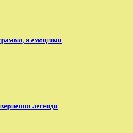
грамою, а емоціями
овернення легенди