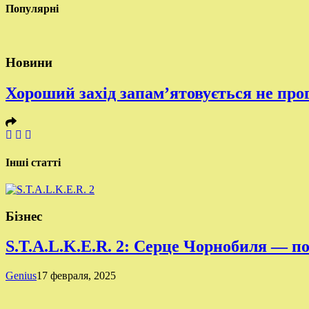
Популярні
Новини
Хороший захід запам’ятовується не про
Інші статті
Бізнес
S.T.A.L.K.E.R. 2: Серце Чорнобиля — п
Genius
17 февраля, 2025