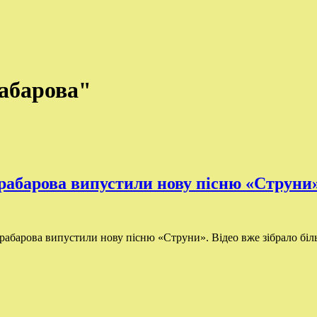
рабарова"
арабарова випустили нову пісню «Струни
рабарова випустили нову пісню «Струни». Відео вже зібрало біль