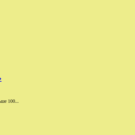
»
ше 100...