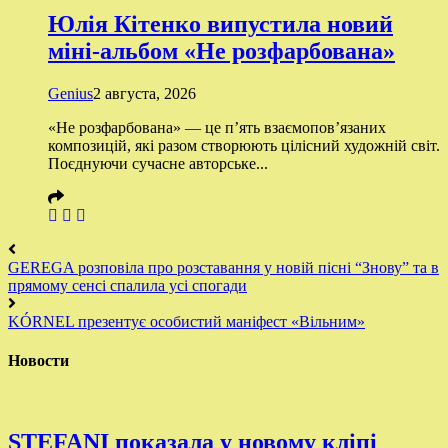
Юлія Кітенко випустила новий
міні-альбом «Не розфарбована»
Genius
2 августа, 2026
«Не розфарбована» — це п’ять взаємопов’язаних
композицій, які разом створюють цілісний художній світ.
Поєднуючи сучасне авторське...
GEREGA розповіла про розставання у новій пісні “Знову” та в
прямому сенсі спалила усі спогади
KÓRNEL презентує особистий маніфест «Вільним»
Новости
STEFANI показала у новому кліпі