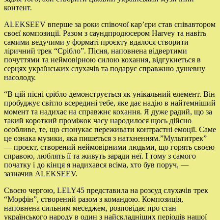
контент.
ALEKSEEV вперше за роки співочої кар’єри став співавтором
своєї композиції. Разом з саундпродюсером Harvey та навіть
самими ведучими у форматі проєкту вдалося створити
ліричний трек “Срібло”. Пісня, наповнена відвертими
почуттями та неймовірною силою кохання, відгукнеться в
серцях українських слухачів та подарує справжню душевну
насолоду.
“В цій пісні срібло демонструється як унікальний елемент. Він
пробуджує світло всередині тебе, яке дає надію в найтемніший
момент та надихає на справжнє кохання. Я дуже радий, що за
такий короткий проміжок часу народилося щось дійсно
особливе, те, що спонукає переживати контрастні емоції. Саме
це ознака музики, яка пишеться з натхненням.”Мультитрек”
— проєкт, створений неймовірними людьми, що горять своєю
справою, люблять її та живуть заради неї. І тому з самого
початку і до кінця я надихався всіма, хто був поруч, —
зазначив ALEKSEEV.
Своєю чергою, LELY45 представила на розсуд слухачів трек
“Морфін”, створений разом з командою. Композиція,
наповнена сильним меседжем, розповідає про стан
українського народу в один з найскладніших періодів нашої