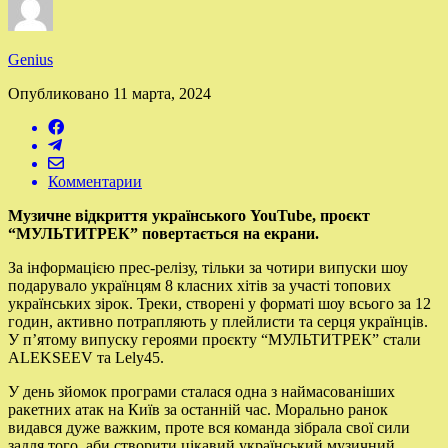
Genius
Опубликовано
11 марта, 2024
Комментарии
Музичне відкриття українського YouTube, проєкт
“МУЛЬТИТРЕК” повертається на екрани.
За інформацією прес-релізу, тільки за чотири випуски шоу
подарувало українцям 8 класних хітів за участі топових
українських зірок. Треки, створені у форматі шоу всього за 12
годин, активно потрапляють у плейлисти та серця українців.
У п’ятому випуску героями проєкту “МУЛЬТИТРЕК” стали
ALEKSEEV та Lely45.
У день зйомок програми сталася одна з наймасованіших
ракетних атак на Київ за останній час. Морально ранок
видався дуже важким, проте вся команда зібрала свої сили
задля того, аби створити цікавий український музичний