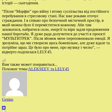
історії — сьогодення.
“Пісня “Морфін” про війну і втому суспільства від постійного
перебування в стресовому стані. Нас вже роками оточує
страждання. І я співаю про безпечний містичний простір, в
який можна було б переміститися кожному. Аби там
заховатися, набратися сили, енергії та віри задля продовження
нашої боротьби. Я дуже рада долучитися до участі в проєкті
“МУЛЬТИТРЕК”. Після зйомок мене переповнювали емоції. Я
зрозуміла, що ми створили щось божевільне, але дуже вдале та
потрібне зараз. Це було про мене, про музику і чесно”, —
відверто поділилася LELY45.
Вам также может понравиться...
Похожие темы:
ALEKSEEV та LELY45
Genius