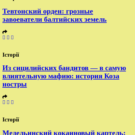
Тевтонский орден: грозные
завоеватели балтийских земель
Історії
Из сицилийских бандитов — в самую
влиятельную мафию: история Коза
ностры
Історії
Медельинский кокаиновый картель: