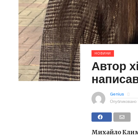
НОВИНИ
Автор х
написав
Genius
Опубликовано
Михайло Климе