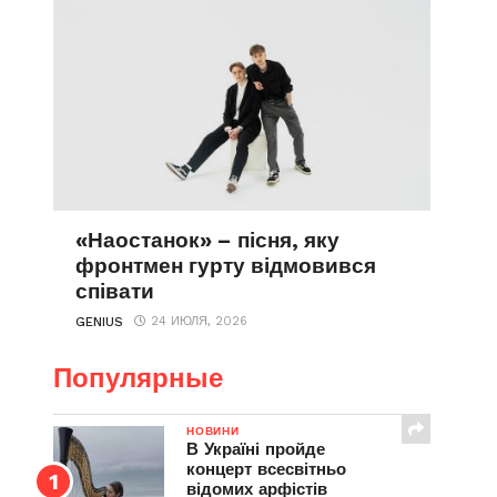
«Наостанок» – пісня, яку
фронтмен гурту відмовився
співати
24 ИЮЛЯ, 2026
GENIUS
Популярные
НОВИНИ
В Україні пройде
концерт всесвітньо
відомих арфістів