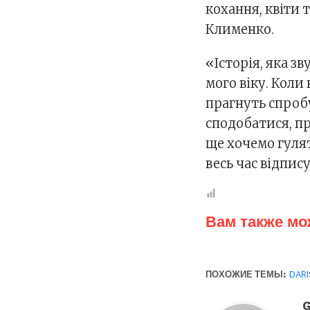
кохання, квіти
Клименко.
«Історія, яка з
мого віку. Коли 
прагнуть спроб
сподобатися, пр
ще хочемо гуля
весь час відпис
Вам также мо
ПОХОЖИЕ ТЕМЫ:
DAR
G