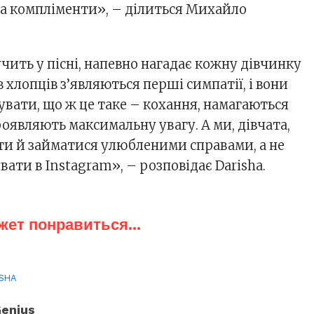
 та компліменти», – ділиться Михайло
вучить у пісні, напевно нагадає кожну дівчинку
в хлопців з’являються перші симпатії, і вони
увати, що ж це таке – кохання, намагаються
оявляють максимальну увагу. А ми, дівчата,
ти й займатися улюбленими справами, а не
увати в Instagram», – розповідає Darisha.
жет понравиться...
ISHA
enius