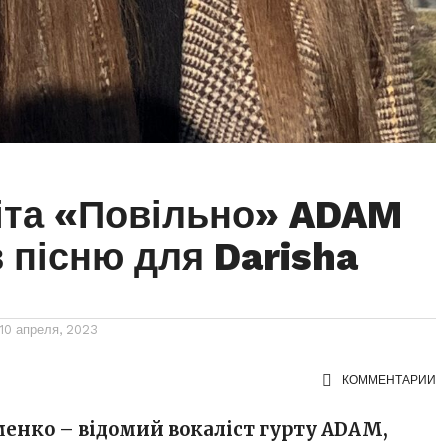
іта «Повільно» ADAM
 пісню для Darisha
10 апреля, 2023
КОММЕНТАРИИ
нко – відомий вокаліст гурту ADAM,