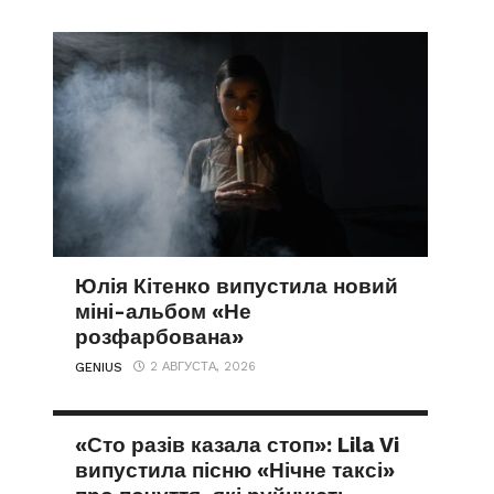
Юлія Кітенко випустила новий
міні-альбом «Не
розфарбована»
2 АВГУСТА, 2026
GENIUS
«Сто разів казала стоп»: Lila Vi
випустила пісню «Нічне таксі»