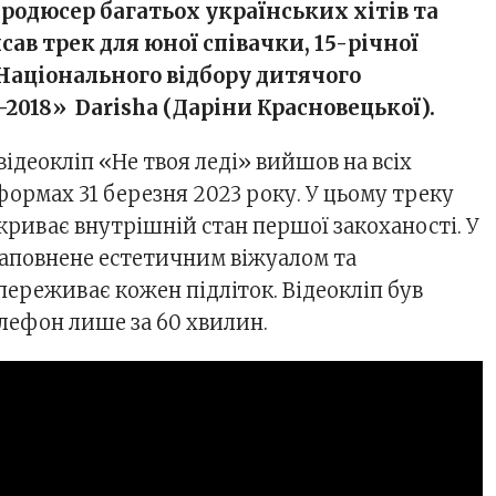
родюсер багатьох українських хітів та
сав трек для юної співачки, 15-річної
аціонального відбору дитячого
2018» Darisha (Даріни Красновецької).
відеокліп «Не твоя леді» вийшов на всіх
ормах 31 березня 2023 року. У цьому треку
криває внутрішній стан першої закоханості. У
 наповнене естетичним віжуалом та
переживає кожен підліток. Відеокліп був
елефон лише за 60 хвилин.