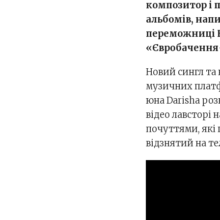
композитор і п
альбомів, напи
переможниці Н
«Євробачення-
Новий сингл та 
музичних платф
юна Darisha роз
відео лавсторі
почуттями, які 
відзнятий на т