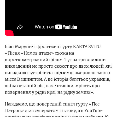
Іван Марунич, фронтмен гурту KARTA SVITU:
«Пісня «Немов птахи» схожа на
короткометражний фільм. Тут за три хвилини
викладений не просто сюжет про двох людей, які
випадково зустрілись в підземці американського
міста Вашингтон. А це історія багатьох українців,
які за останній рік, наче пташки, мріють про
повернення у рідні краї, на рідну землю».
Нагадаємо, що попередній сингл гурту «Пес
Патрон» став суперхітом тіктоку, а в YouTube
оригінальна версія та ремікс загалом набрали 10