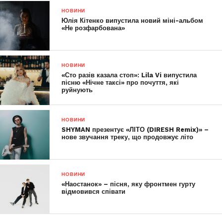
НОВИНИ
Юлія Кітенко випустила новий міні-альбом
«Не розфарбована»
НОВИНИ
«Сто разів казала стоп»: Lila Vi випустила
пісню «Нічне таксі» про почуття, які
руйнують
НОВИНИ
SHYMAN презентує «ЛІТО (DIRESH Remix)» –
нове звучання треку, що продовжує літо
НОВИНИ
«Наостанок» – пісня, яку фронтмен гурту
відмовився співати