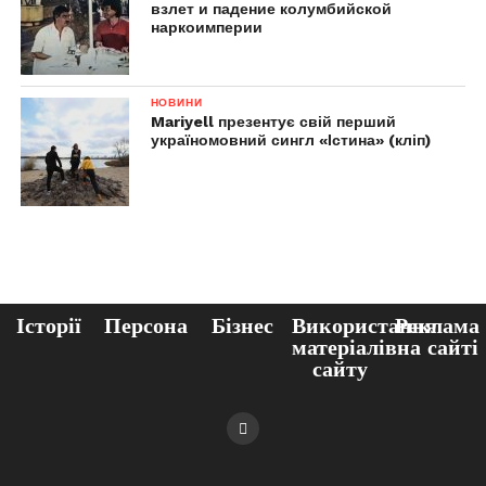
взлет и падение колумбийской
наркоимперии
НОВИНИ
Mariyell презентує свій перший
україномовний сингл «Істина» (кліп)
Історії
Персона
Бізнес
Використання
Реклама
матеріалів
на сайті
сайту