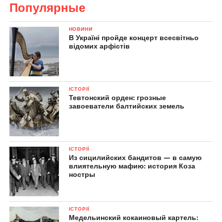
Популярные
НОВИНИ
В Україні пройде концерт всесвітньо
відомих арфістів
ІСТОРІЇ
Тевтонский орден: грозные
завоеватели балтийских земель
ІСТОРІЇ
Из сицилийских бандитов — в самую
влиятельную мафию: история Коза
ностры
ІСТОРІЇ
Медельинский кокаиновый картель: