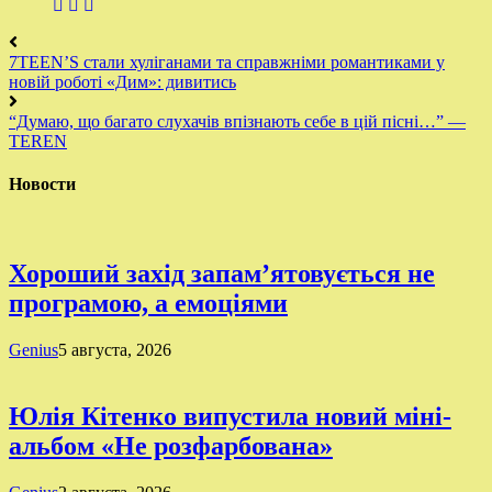
7TEEN’S стали хуліганами та справжніми романтиками у
новій роботі «Дим»: дивитись
“Думаю, що багато слухачів впізнають себе в цій пісні…” —
TEREN
Новости
Хороший захід запам’ятовується не
програмою, а емоціями
Genius
5 августа, 2026
Юлія Кітенко випустила новий міні-
альбом «Не розфарбована»