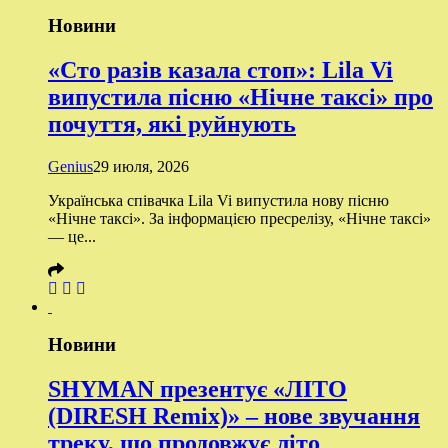
Новини
«Сто разів казала стоп»: Lila Vi
випустила пісню «Нічне таксі» про
почуття, які руйнують
Genius
29 июля, 2026
Українська співачка Lila Vi випустила нову пісню
«Нічне таксі». За інформацією пресрелізу, «Нічне таксі»
— це...
Новини
SHYMAN презентує «ЛІТО
(DIRESH Remix)» – нове звучання
треку, що продовжує літо