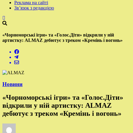
Реклама на сайті
Зв’язок з редакцією
«Чорноморські ігри» та «Голос.Діти» відкрили у ній
артистку: ALMAZ дебютує з треком «Кремінь і вогонь»
Новини
«Чорноморські ігри» та «Голос.Діти»
відкрили у ній артистку: ALMAZ
дебютує з треком «Кремінь і вогонь»