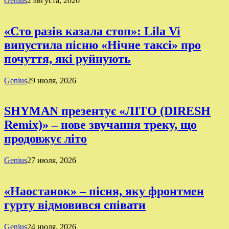
Genius
2 августа, 2026
«Сто разів казала стоп»: Lila Vi
випустила пісню «Нічне таксі» про
почуття, які руйнують
Genius
29 июля, 2026
SHYMAN презентує «ЛІТО (DIRESH
Remix)» – нове звучання треку, що
продовжує літо
Genius
27 июля, 2026
«Наостанок» – пісня, яку фронтмен
гурту відмовився співати
Genius
24 июля, 2026