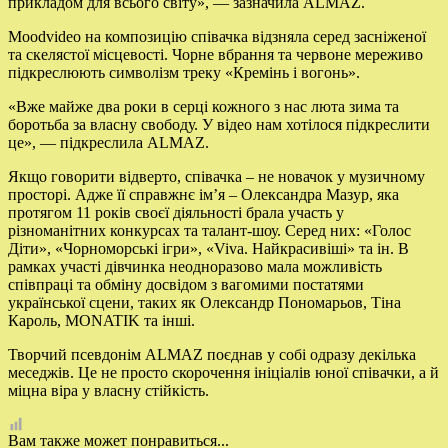
прикладом для всього світу», — зазначила
ALMAZ
.
Moodvideo
на композицію співачка відзняла серед засніженої
та скелястої місцевості. Чорне вбрання та червоне мереживо
підкреслюють символізм треку «Кремінь і вогонь».
«Вже майже два роки в серці кожного з нас люта зима та
боротьба за власну свободу. У відео нам хотілося підкреслити
це»,
— підкреслила
ALMAZ
.
Якщо говорити відверто, співачка – не новачок у музичному
просторі. Адже її справжнє ім’я – Олександра Мазур, яка
протягом 11 років своєї діяльності брала участь у
різноманітних конкурсах та талант-шоу. Серед них: «Голос
Діти», «Чорноморські ігри», «
Viva
. Найкрасивіші» та ін. В
рамках участі дівчинка неодноразово мала можливість
співпраці та обміну досвідом з вагомими постатями
української сцени, таких як Олександр Пономарьов, Тіна
Кароль,
MONATIK
та інші.
Творчий псевдонім
ALMAZ
поєднав у собі одразу декілька
меседжів. Це не просто скорочення ініціалів юної співачки, а й
міцна віра у власну стійкість.
Вам также может понравиться...