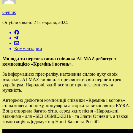
Genius
Опубликовано
21 февраля, 2024
Комментарии
Молода та перспективна співачка
ALMAZ
дебютує з
композицією «Кремінь і вогонь».
За інформацією прес-релізу, натхненна силою духу своїх
земляків,
ALMAZ
вирішила присвятити свій перший трек
українцям. Народові, який все знає про незламність та
мужність.
Авторкою дебютної композиції співачки «Кремінь і вогонь»
стала колега по цеху, популярна авторка та виконавиця
EYRA
.
Вона створила багато хітів, серед яких пісня «Народжені
вільними» для «БЕЗ ОБМЕЖЕНЬ» та Злати Огневич, а також
композиція «Додому» від Насті Балог та
Positiff
.