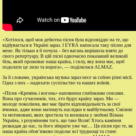
«Хотілося, щоб моя дебютна пісня була відповіддю на те, що
відбувається в Україні зараз. І
EYRA
написала таку пісню для
мене. Як тільки я її почула – без вагань вирішила взяти до
свого репертуару. В цій пісні одночасно показаний великий
біль, який проживає наша країна, і силу, яку вона має, щоб
подолати це лихо та ворога», — поділилася
ALMAZ
.
За її словами, українська музика зараз несе за собою різні місії.
Одна з них – надихати суспільство та наших воїнів.
«Пісня «Кремінь і вогонь» наповнена глибокими сенсами.
Вона про сучасників, тих, хто будує країну зараз. Ми —
молоде покоління, яке має брати відповідальність за свої
вчинки, адже вони матимуть наслідки в майбутньому. Сміливі
та мотивовані, яких зростила та виховала у любові Вільна
Україна, з розумінням того, що таке Воля! Хтось каміння
розкидав до нас, та його збирати уже час… Ця пісня про те, як
наша країна обов’язково подолає всі труднощі та стане