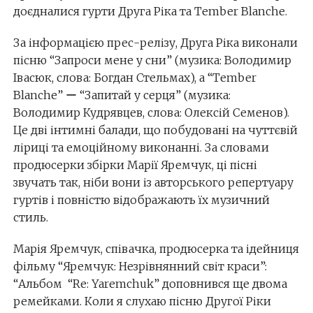
доєдналися гурти Друга Ріка та Tember Blanche.
За інформацією прес-релізу, Друга Ріка виконали
пісню “Запроси мене у сни” (музика: Володимир
Івасюк, слова: Богдан Стельмах), а “Tember
Blanche” ー “Запитай у серця” (музика:
Володимир Кудрявцев, слова: Олексій Семенов).
Це дві інтимні балади, що побудовані на чуттєвій
ліриці та емоційному виконанні. За словами
продюсерки збірки Марії Яремчук, ці пісні
звучать так, ніби вони із авторського репертуару
гуртів і повністю відображають їх музичний
стиль.
Марія Яремчук, співачка, продюсерка та ідейниця
фільму “Яремчук: Незрівнянний світ краси”:
“Альбом “Re: Yaremchuk” доповнився ще двома
ремейками. Коли я слухаю пісню Другої Ріки