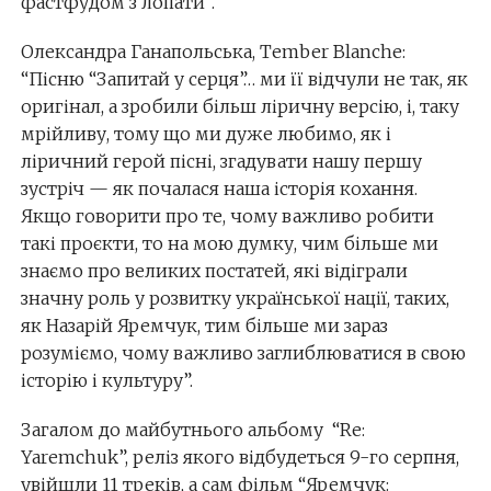
фастфудом з лопати”.
Олександра Ганапольська, Tember Blanche:
“Пісню “Запитай у серця”… ми її відчули не так, як
оригінал, а зробили більш ліричну версію, і, таку
мрійливу, тому що ми дуже любимо, як і
ліричний герой пісні, згадувати нашу першу
зустріч — як почалася наша історія кохання.
Якщо говорити про те, чому важливо робити
такі проєкти, то на мою думку, чим більше ми
знаємо про великих постатей, які відіграли
значну роль у розвитку української нації, таких,
як Назарій Яремчук, тим більше ми зараз
розуміємо, чому важливо заглиблюватися в свою
історію і культуру”.
Загалом до майбутнього альбому “Re:
Yaremchuk”, реліз якого відбудеться 9-го серпня,
увійшли 11 треків, а сам фільм “Яремчук: