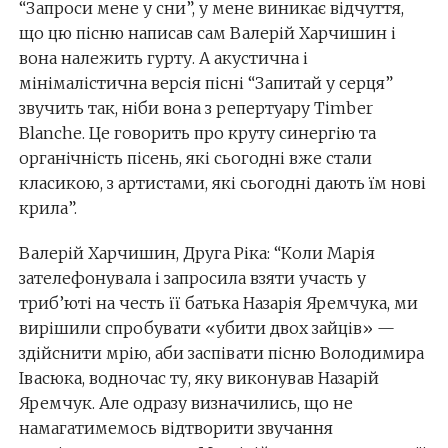
“Запроси мене у сни”, у мене виникає відчуття,
що цю пісню написав сам Валерій Харчишин і
вона належить гурту. А акустична і
мінімалістична версія пісні “Запитай у серця”
звучить так, ніби вона з репертуару Timber
Blanche. Це говорить про круту синергію та
органічність пісень, які сьогодні вже стали
класикою, з артистами, які сьогодні дають їм нові
крила”.
Валерій Харчишин, Друга Ріка: “Коли Марія
зателефонувала і запросила взяти участь у
триб’юті на честь її батька Назарія Яремчука, ми
вирішили спробувати «убити двох зайців» —
здійснити мрію, аби заспівати пісню Володимира
Івасюка, водночас ту, яку виконував Назарій
Яремчук. Але одразу визначились, що не
намагатимемось відтворити звучання