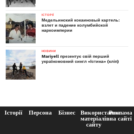
ІСТОРІЇ
Медельинский кокаиновый картель:
взлет и падение колумбийской
наркоимперии
НОВИНИ
Mariyell презентує свій перший
україномовний сингл «Істина» (кліп)
Історії
Персона
Бізнес
Використання
Реклама
матеріалів
на сайті
сайту