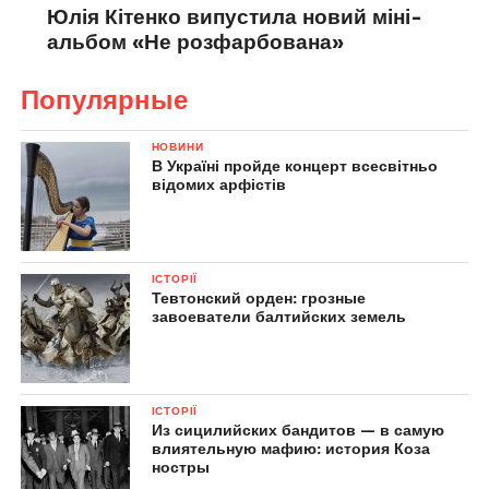
Юлія Кітенко випустила новий міні-
альбом «Не розфарбована»
Популярные
НОВИНИ
В Україні пройде концерт всесвітньо
відомих арфістів
ІСТОРІЇ
Тевтонский орден: грозные
завоеватели балтийских земель
ІСТОРІЇ
Из сицилийских бандитов — в самую
влиятельную мафию: история Коза
ностры