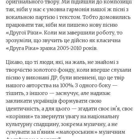
оригінального твору. Ми підійшли до композиції
так, ніби у нас є умовна гармонія нашої ж пісні з
вокальною партією і текстом. Тобто домовились
працювати так, ніби ми пишемо нову пісню
«Другої Ріки». Коли ми завершили роботу, то
зрозуміли, що звучить це дійсно як класична
«Друга Ріка» зразка 2005-2010 років.
Цікаво, що ті люди, які, на жаль, не знайомі з
творчістю золотого фонду, коли вперше слухали
пісню у виконані ДР, були впевнені, що це твір
нашого авторства на 100%. З одного боку —
тішить, з іншого — засмучує, але надихає
закликати українців формувати свою
ідентичність, а для цього — згадати своє імʼя, своє
«коріння» та звернути увагу на національну
культурну спадщину, зокрема музичну, а не
сумувати за пʼяним «малороським» музичним