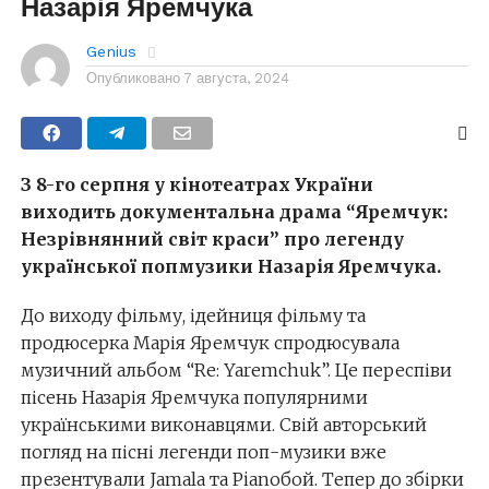
Назарія Яремчука
Genius
Опубликовано
7 августа, 2024
З 8-го серпня у кінотеатрах України
виходить документальна драма “Яремчук:
Незрівнянний світ краси” про легенду
української попмузики Назарія Яремчука.
До виходу фільму, ідейниця фільму та
продюсерка Марія Яремчук спродюсувала
музичний альбом “Re: Yaremchuk”. Це переспіви
пісень Назарія Яремчука популярними
українськими виконавцями. Свій авторський
погляд на пісні легенди поп-музики вже
презентували Jamala та Pianoбой. Тепер до збірки