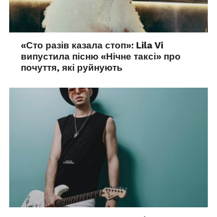
«Сто разів казала стоп»: Lila Vi
випустила пісню «Нічне таксі» про
почуття, які руйнують