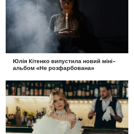
Юлія Кітенко випустила новий міні-
альбом «Не розфарбована»