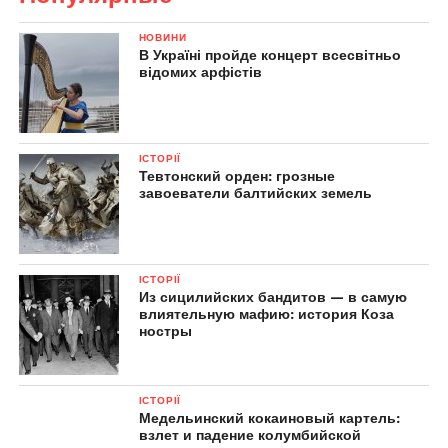
НОВИНИ
В Україні пройде концерт всесвітньо
відомих арфістів
ІСТОРІЇ
Тевтонский орден: грозные
завоеватели балтийских земель
ІСТОРІЇ
Из сицилийских бандитов — в самую
влиятельную мафию: история Коза
ностры
ІСТОРІЇ
Медельинский кокаиновый картель:
взлет и падение колумбийской