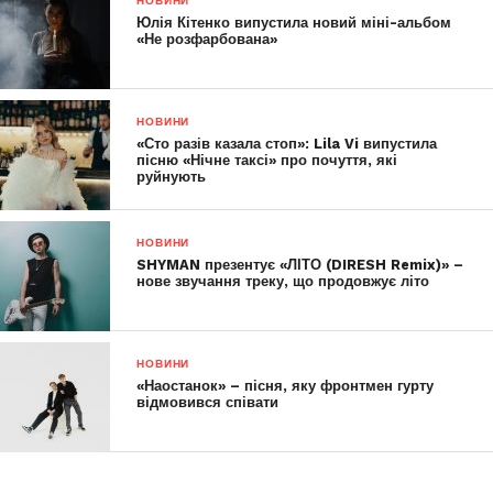
НОВИНИ
Юлія Кітенко випустила новий міні-альбом
«Не розфарбована»
НОВИНИ
«Сто разів казала стоп»: Lila Vi випустила
пісню «Нічне таксі» про почуття, які
руйнують
НОВИНИ
SHYMAN презентує «ЛІТО (DIRESH Remix)» –
нове звучання треку, що продовжує літо
НОВИНИ
«Наостанок» – пісня, яку фронтмен гурту
відмовився співати