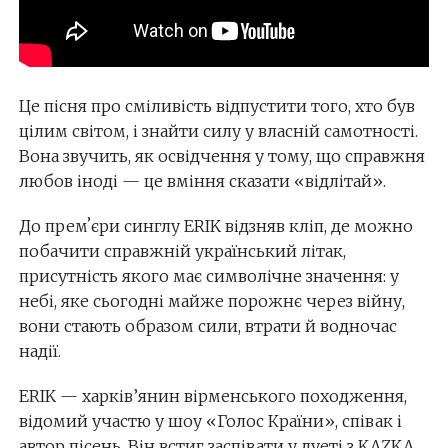
Це пісня про сміливість відпустити того, хто був
цілим світом, і знайти силу у власній самотності.
Вона звучить, як освідчення у тому, що справжня
любов іноді — це вміння сказати «відлітай».
До премʼєри синглу ERIK відзняв кліп, де можно
побачити справжній український літак,
присутність якого має символічне значення: у
небі, яке сьогодні майже порожнє через війну,
вони стають образом сили, втрати й водночас
надії.
ERIK — харків’янин вірменського походження,
відомий участю у шоу «Голос Країни», співак і
автор пісень. Він встиг заспівати у дуеті з KAZKA,