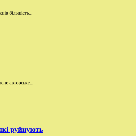
ів більшість...
сне авторське...
 які руйнують