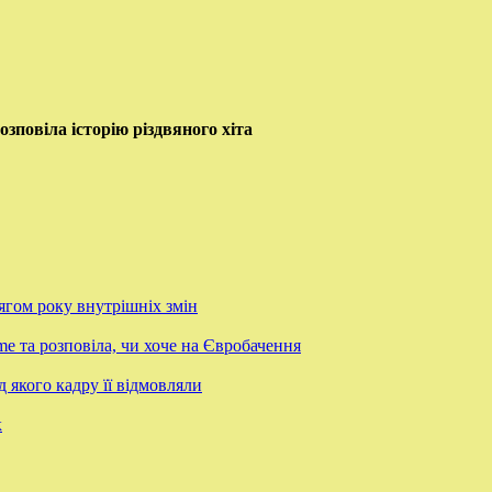
зповіла історію різдвяного хіта
гом року внутрішніх змін
 та розповіла, чи хоче на Євробачення
 якого кадру її відмовляли
к