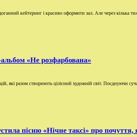
ганний кейтеринг і красиво оформити зал. Але через кілька тижн
-альбом «Не розфарбована»
й, які разом створюють цілісний художній світ. Поєднуючи суча
пустила пісню «Нічне таксі» про почуття,