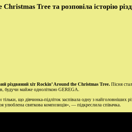
Christmas Tree та розповіла історію різд
й різдвяний хіт Rockin’ Around the Christmas Tree.
Пісня ста
оків, будучи майже одноліткою GEREGA.
ти тільки, що дівчинка-підліток заспівала одну з найголовніших р
оя улюблена святкова композиція», — підкреслила співачка.