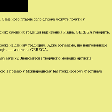
Саме його гітарне соло слухачі можуть почути у
ласних сімейних традицій відзначання Різдва, GEREGA говорить,
е схоже на данину традиціям. Адже розуміємо, що найголовніше
агоді», — зазначила GEREGA.
ьку музику. Знайомтеся з творчістю молодих артистів,
аткою 1 премію у Міжнародному Багатожанровому Фестивалі