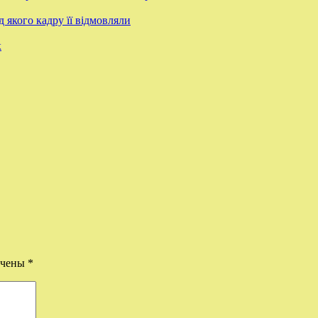
 якого кадру її відмовляли
к
ечены
*