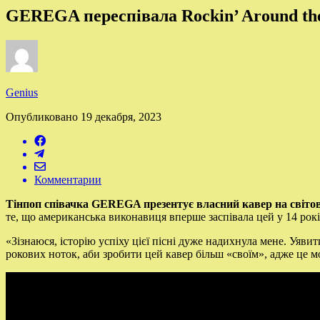
GEREGA переспівала Rockin’ Around the 
Genius
Опубликовано
19 декабря, 2023
Комментарии
Тінпоп співачка GEREGA презентує власний кавер на світови
те, що американська виконавиця вперше заспівала цей у 14 р
«Зізнаюся, історію успіху цієї пісні дуже надихнула мене. Уяви
рокових ноток, аби зробити цей кавер більш «своїм», адже це м