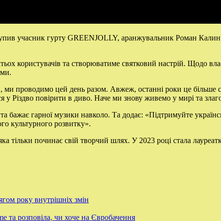
тупив учасник гурту GREENJOLLY, аранжувальник Роман Калин. 
агатьох користувачів та створюватиме святковий настрій. Щодо в
ами.
ави, ми проводимо цей день разом. Авжеж, останні роки це більш
я у Різдво повірити в диво. Наче ми знову живемо у мирі та зл
та бажає гарної музики навколо. Та додає: «Підтримуйте українс
ого культурного розвитку».
яка тільки починає свій творчий шлях. У 2023 році стала лауре
гом року внутрішніх змін
 та розповіла, чи хоче на Євробачення