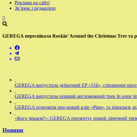
Реклама на сайті
Зв’язок з редакцією
GEREGA переспівала Rockin’ Around the Christmas Tree та ро
GEREGA випустила дебютний EP «516», створеним протя
GEREGA випустила перший англомовний трек In some time
GEREGA розповіла про новий кліп «Ріки» та зізналася, від
«Кого чекаєм?»: GEREGA презентує новий ліричний тре
Новини