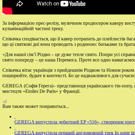
За інформацією прес-релізу, музичним продюсером каверу вис
кульмінаційній частині треку.
Співачка сподівається, що її кавер потрапить до плейлистів б
що ці святкові дні вона проводить з родиною: батьками та брат
«Для нашої сім’ї Різдво – це дуже тепле свято. Попри усі спр
свято попереду – це наша Перемога. Проте все одно намагаємос
Співачка вітає українців з прийдешнім Різдвом та Новим роком 
поширюйте, будьте в контексті. Бо це надважливого для сучасн
GEREGA (Софія Герега)– представниця українського тін-попу, 
мистецтв «Etoiles De Paris» у Франції.
Вам также может понравиться...
GEREGA випустила дебютний EP «516», створеним протя
GEREGA випустила перший англомовний трек In some time