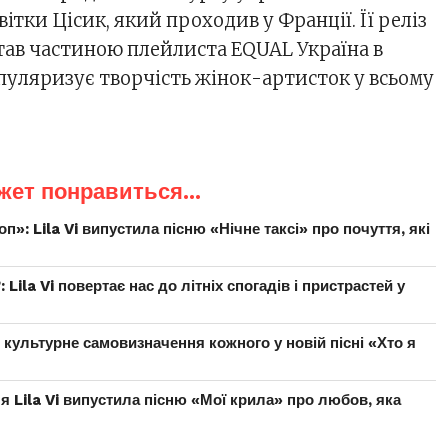
вітки Цісик, який проходив у Франції. Її реліз
тав частиною плейлиста EQUAL Україна в
опуляризує творчість жінок-артисток у всьому
жет понравиться...
оп»: Lila Vi випустила пісню «Нічне таксі» про почуття, які
 Lila Vi повертає нас до літніх спогадів і пристрастей у
ро культурне самовизначення кожного у новій пісні «Хто я
я Lila Vi випустила пісню «Мої крила» про любов, яка