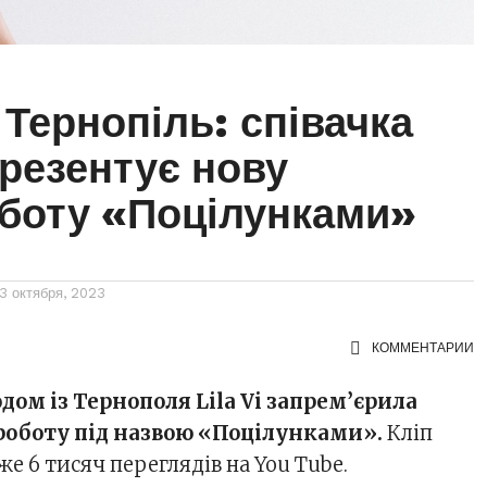
Тернопіль: співачка
 презентує нову
боту «Поцілунками»
3 октября, 2023
КОММЕНТАРИИ
ом із Тернополя Lila Vi запрем’єрила
ороботу під назвою «Поцілунками».
Кліп
е 6 тисяч переглядів на You Tube.