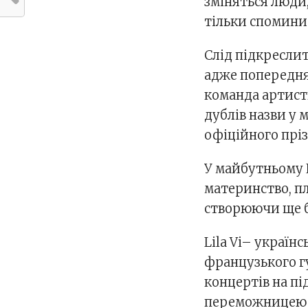
зміняться люди,
тільки спомини»
Слід підкреслит
адже попередня 
команда артист
дублів назви у 
офіційного прізв
У майбутньому Li
материнство, п
створюючи ще б
Lila Vi– україн
французького гу
концертів на пі
переможницею 