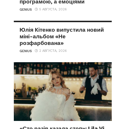
програмою, а емоціями
5 АВГУСТА, 2026
GENIUS
Юлія Кітенко випустила новий
міні-альбом «Не
розфарбована»
2 АВГУСТА, 2026
GENIUS
«Сто разів казала стоп»: Lila Vi