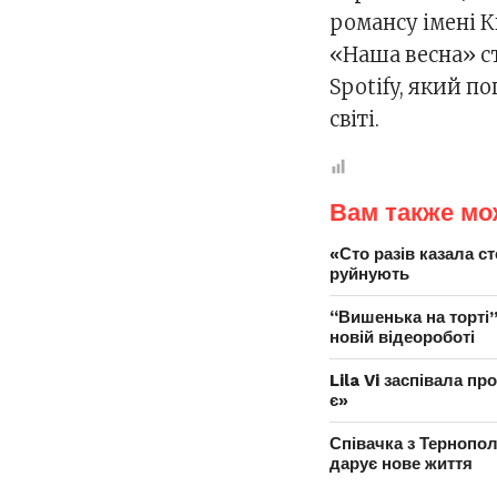
романсу імені К
«Наша весна» с
Spotify, який п
світі.
Вам также мо
«Сто разів казала ст
руйнують
“Вишенька на торті”:
новій відеороботі
Lila Vi заспівала п
є»
Співачка з Тернопол
дарує нове життя