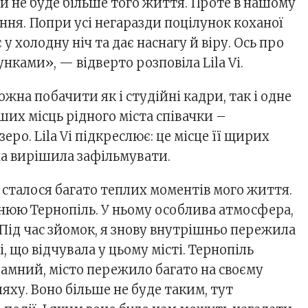
є й не буде більше того життя. Проте в нашому
ння. Попри усі негаразди поцілунок коханої
у холодну ніч та дає наснагу й віру. Ось про
унками», — відверто розповіла Lila Vi.
ожна побачити як і студійні кадри, так і одне
их місць рідного міста співачки –
еро. Lila Vi підкреслює: це місце її щирих
она вирішила зафільмувати.
 сталося багато теплих моментів мого життя.
нюю Тернопіль. У ньому особлива атмосфера,
Під час зйомок, я знову внутрішньо пережила
і, що відчувала у цьому місті. Тернопіль
ламний, місто пережило багато на своєму
ху. Воно більше не буде таким, тут