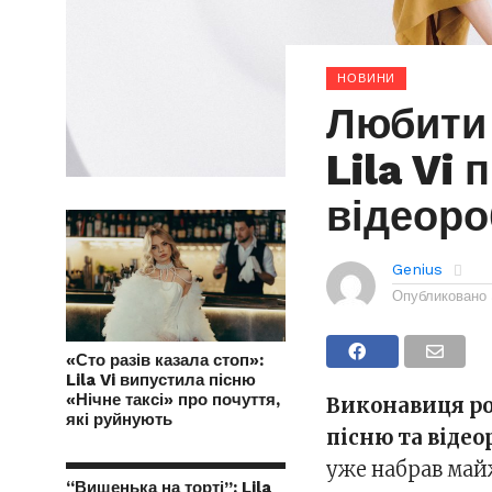
НОВИНИ
Любити 
Lila Vi
відеоро
Genius
Опубликовано
«Сто разів казала стоп»:
Lila Vi випустила пісню
«Нічне таксі» про почуття,
Виконавиця род
які руйнують
пісню та віде
уже набрав майж
“Вишенька на торті”: Lila