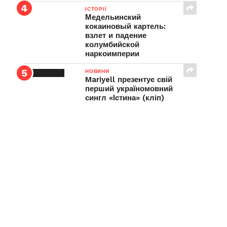
ІСТОРІЇ
Медельинский
кокаиновый картель:
взлет и падение
колумбийской
наркоимперии
НОВИНИ
Mariyell презентує свій
перший україномовний
сингл «Істина» (кліп)