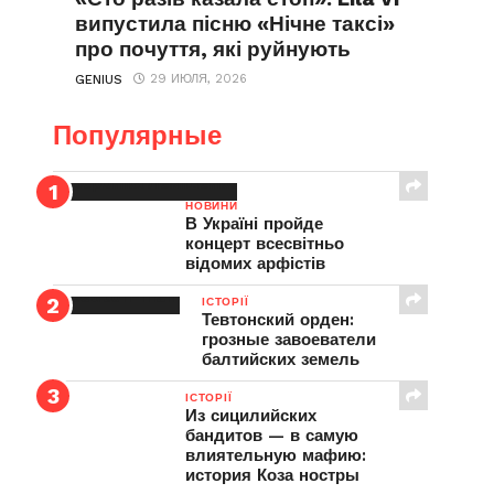
випустила пісню «Нічне таксі»
про почуття, які руйнують
29 ИЮЛЯ, 2026
GENIUS
Популярные
НОВИНИ
В Україні пройде
концерт всесвітньо
відомих арфістів
ІСТОРІЇ
Тевтонский орден:
грозные завоеватели
балтийских земель
ІСТОРІЇ
Из сицилийских
бандитов — в самую
влиятельную мафию:
история Коза ностры