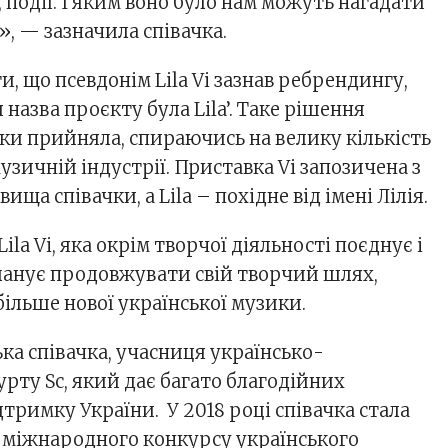
 події. І яким воно було нам можуть нагадати
, — зазначила співачка.
и, що псевдонім Lila Vi зазнав ребрендингу,
назва проєкту була Lila’. Таке рішення
ки прийняла, спираючись на велику кількість
музичній індустрії. Приставка Vi запозичена з
ища співачки, а Lila – похідне від імені Лілія.
la Vi, яка окрім творчої діяльності поєднує і
ланує продовжувати свій творчий шлях,
ільше нової української музики.
ська співачка, учасниця українсько-
рту Sc, який дає багато благодійних
дтримку України. У 2018 році співачка стала
міжнародного конкурсу українського