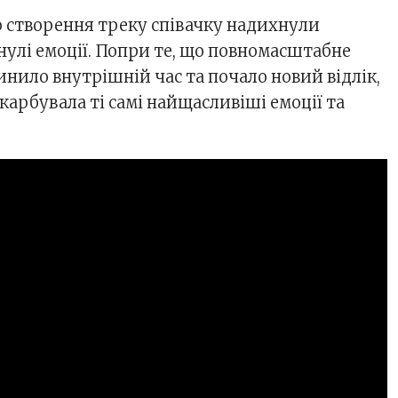
до створення треку співачку надихнули
нулі емоції. Попри те, що повномасштабне
нило внутрішній час та почало новий відлік,
карбувала ті самі найщасливіші емоції та