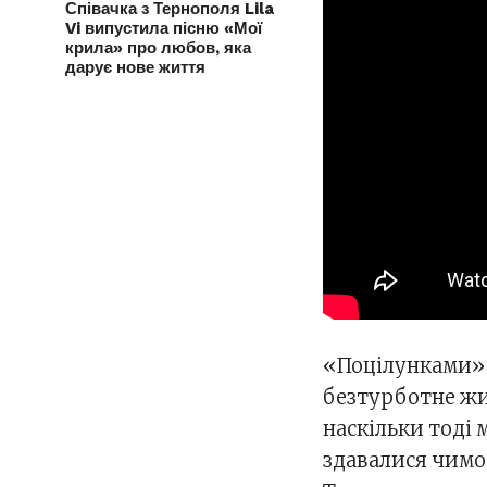
Співачка з Тернополя Lila
Vi випустила пісню «Мої
крила» про любов, яка
дарує нове життя
«Поцілунками» 
безтурботне жи
наскільки тоді
здавалися чимос