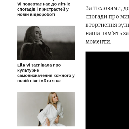
Vi повертає нас до літніх
За її словами, 
спогадів і пристрастей у
новій відеороботі
спогади про ми
вторгнення зупи
наша пам’ять за
моменти.
Lila Vi заспівала про
культурне
самовизначення кожного у
новій пісні «Хто я є»