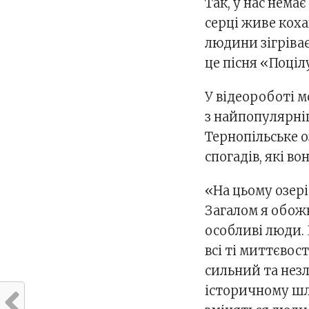
Так, у нас нема
серці живе коха
людини зігріває 
це пісня «Поціл
У відеороботі м
з найпопулярніш
Тернопільське оз
спогадів, які в
«На цьому озері
Загалом я обож
особливі люди. 
всі ті миттєвост
сильний та нез
історичному шля