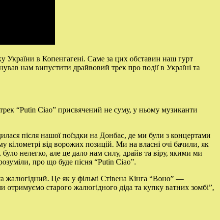
у України в Копенгагені. Саме за цих обставин наш гурт
ував нам випустити драйвовий трек про події в Україні та
трек “Putin Ciao” присвячений не суму, у ньому музиканти
дилася після нашої поїздки на Донбас, де ми були з концертами
му кілометрі від ворожих позицій. Ми на власні очі бачили, як
уло нелегко, але це дало нам силу, драйв та віру, якими ми
озуміли, про що буде пісня “Putin Ciao”.
та жалюгідний. Це як у фільмі Стівена Кінга “Воно” —
и отримуємо старого жалюгідного діда та купку ватних зомбі”,