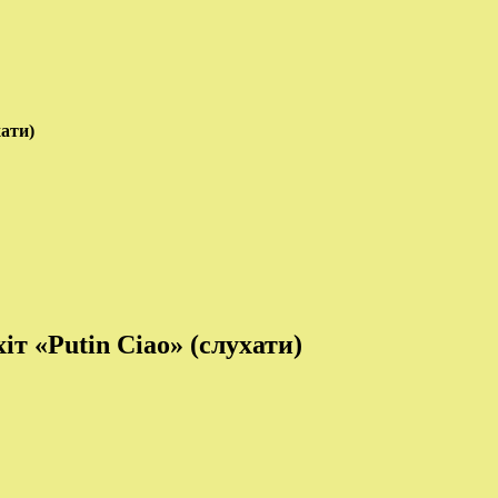
хати)
т «Putin Ciao» (слухати)