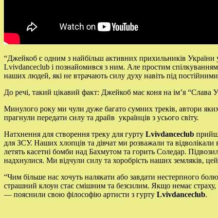
“Джейкоб є одним з найбільш активних прихильників України у 
Lvivdanceclub і познайомився з ним. Але простим спілкуванням
наших людей, які не втрачають силу духу навіть під постійним
До речі, такий цікавий факт: Джейкоб має коня на ім’я “Слава У
Минулого року ми чули дуже багато сумних треків, автори яких
прагнули передати силу та драйв українців з усього світу.
Натхнення для створення треку для гурту
Lvivdanceclub
прийшл
для ЗСУ. Наших хлопців та дівчат ми розважали та відволікали в
летять касетні бомби над Бахмутом та горить Соледар. Підвозил
надхнулися. Ми відчули силу та хоробрість наших земляків, цей 
“Чим більше нас хочуть налякати або завдати нестерпного бол
страшний клоун стає смішним та безсилим. Якщо немає страху, 
— пояснили свою філософію артисти з гурту
Lvivdanceclub
.