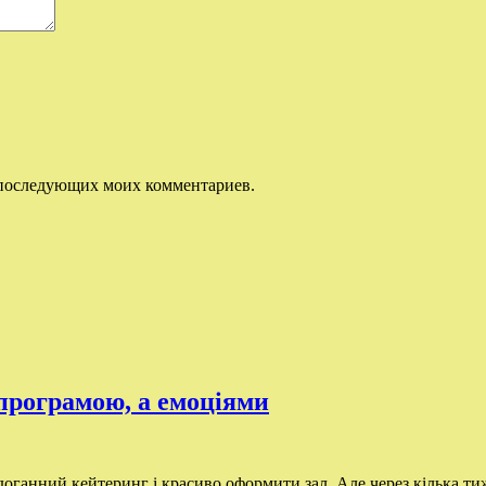
ля последующих моих комментариев.
 програмою, а емоціями
ганний кейтеринг і красиво оформити зал. Але через кілька тижн