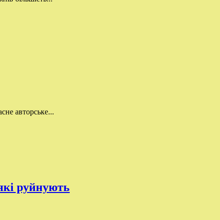
сне авторське...
 які руйнують