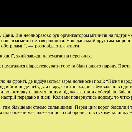
Данії. Він неодноразово був організатором мітингів на підтримк
 наші взаємини не завершилися. Наш данський друг сам запропон
и обстрілами”, — розповідають артисти.
країні”, який завжди перемагає на перегонах.
 намагалися відрефлексувати горе та біди нашого народу. Проте 
о на фронті, де відбуваються зараз доленосні події: “Пісня наро
ід війни не де-небудь, а в яру, який знаходився буквально в одно
и волонтерку нашим хлопцям під час активних обстрілів. Звісно, б
настрій передано в пісні. Коли ми повернулись додому, то чітко р
ю, тим більше ми стаємо сильнішими. Перед цим ворог безсилий 
а його вже немає, адже ми його побороли, то в сухому залишку м