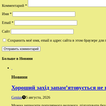
Комментарий
*
Имя
*
Email
*
Сайт
Сохранить моё имя, email и адрес сайта в этом браузере д
Больше в Новини
Новини
Хороший захід запам’ятовується не
Genius
5 августа, 2026
Можна запросити популярного ведучого, підготувати бездо