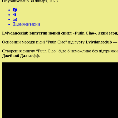
Опубликовано
30 января, 2023
Комментарии
Lvivdanceclub випустив новий сингл «Putin Ciao», який зар
Основний меседж пісні “Putin Ciao” від гурту
Lvivdanceclub
— п
Створення синглу “Putin Ciao” було б неможливо без підтримки 
Джейкоб Дальхофф.