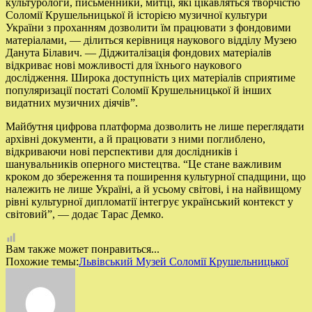
культурологи, письменники, митці, які цікавляться творчістю
Соломії Крушельницької й історією музичної культури
України з проханням дозволити їм працювати з фондовими
матеріалами, — ділиться керівниця наукового відділу Музею
Данута Білавич. — Діджиталізація фондових матеріалів
відкриває нові можливості для їхнього наукового
дослідження. Широка доступність цих матеріалів сприятиме
популяризації постаті Соломії Крушельницької й інших
видатних музичних діячів”.
Майбутня цифрова платформа дозволить не лише переглядати
архівні документи, а й працювати з ними поглиблено,
відкриваючи нові перспективи для дослідників і
шанувальників оперного мистецтва. “Це стане важливим
кроком до збереження та поширення культурної спадщини, що
належить не лише Україні, а й усьому світові, і на найвищому
рівні культурної дипломатії інтегрує український контекст у
світовий”, — додає Тарас Демко.
Вам также может понравиться...
Похожие темы:
Львівський Музей Соломії Крушельницької