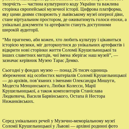
творчість — частина культурного коду України та важлива
сторінка європейської музичної історії. Цифрова платформа,
яку цими днями створюють у львівському музеї оперної діви,
стане віртуальним простором, де оживатимуть голоси епохи, а
унікальні документи та артефакти стануть доступними
широкій аудиторії.
“Ми прагнемо, аби кожен, хто любить культуру і цікавиться
історією музики, міг доторкнутися до унікальних артефактів і
відкрити нові сторінки життя Соломії Крушельницької та
інших славетних митців, чиї імена зберігає наш музей”, —
зазначає керівник Музею Тарас Демко.
Сьогодні у фондах музею — понад 26 тисяч одиниць
збереження: від особистих матеріалів Соломії Крушельницької
— до архівів, пов’язаних з іменами Олександра Мишуги,
Модеста Менцинського, Любки Колесси, Марії
Крушельницької, а також композиторів Станіслава
Людкевича, Василя Барвінського, Остапа й Нестора
Нижанківських.
Серед унікальних речей у Музично-меморіальному музеї
Соломії Крушельницької у Львові — архівні родинні фото