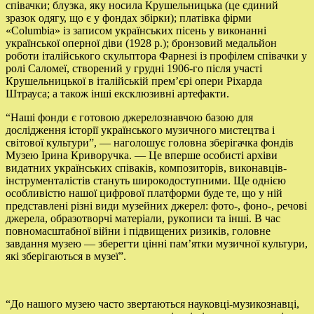
співачки; блузка, яку носила Крушельницька (це єдиний
зразок одягу, що є у фондах збірки); платівка фірми
«Columbia» із записом українських пісень у виконанні
української оперної діви (1928 р.); бронзовий медальйон
роботи італійського скульптора Фарнезі із профілем співачки у
ролі Саломеї, створений у грудні 1906-го після участі
Крушельницької в італійській прем’єрі опери Ріхарда
Штрауса; а також інші ексклюзивні артефакти.
“Наші фонди є готовою джерелознавчою базою для
дослідження історії українського музичного мистецтва і
світової культури”, — наголошує головна зберігачка фондів
Музею Ірина Криворучка. — Це вперше особисті архіви
видатних українських співаків, композиторів, виконавців-
інструменталістів стануть широкодоступними. Ще однією
особливістю нашої цифрової платформи буде те, що у ній
представлені різні види музейних джерел: фото-, фоно-, речові
джерела, образотворчі матеріали, рукописи та інші. В час
повномасштабної війни і підвищених ризиків, головне
завдання музею — зберегти цінні пам’ятки музичної культури,
які зберігаються в музеї”.
“До нашого музею часто звертаються науковці-музикознавці,