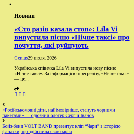
Новини
«Сто разів казала стоп»: Lila Vi
випустила пісню «Нічне таксі» про
почуття, які руйнують
Genius
29 июля, 2026
Українська співачка Lila Vi випустила нову пісню
«Нічне таксі». За інформацією пресрелізу, «Нічне таксі»
— це...
«Російськомовні діти, найімовірніше, стануть чорними
пакетами» — одіозний блогер Сергій Іванов
Бойз-бенд VOLT BAND презентує кліп “Чари” з історією
фанатки, що здійснила свою мрію