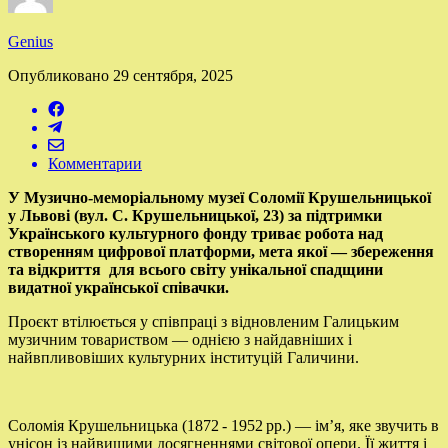
Genius
Опубликовано
29 сентября, 2025
Комментарии
У Музично-меморіальному музеї Соломії Крушельницької
у Львові (вул. С. Крушельницької, 23) за підтримки
Українського культурного фонду триває робота над
створенням цифрової платформи, мета якої — збереження
та відкриття для всього світу унікальної спадщини
видатної української співачки.
Проєкт втілюється у співпраці з відновленим Галицьким
музичним товариством — однією з найдавніших і
найвпливовіших культурних інституцій Галичини.
Соломія Крушельницька (1872 - 1952 рр.) — ім’я, яке звучить в
унісон із найвищими досягненнями світової опери. Її життя і