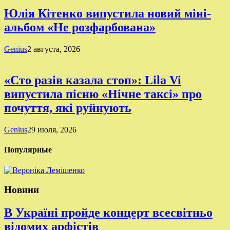
Юлія Кітенко випустила новий міні-
альбом «Не розфарбована»
Genius
2 августа, 2026
«Сто разів казала стоп»: Lila Vi
випустила пісню «Нічне таксі» про
почуття, які руйнують
Genius
29 июля, 2026
Популярные
Новини
В Україні пройде концерт всесвітньо
відомих арфістів