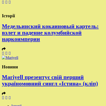
Історії
Медельинский кокаиновый картель:
взлет и падение колумбийской
наркоимперии
Новини
Mariyell презентує свій перший
україномовний сингл «Істина» (кліп)
Історії