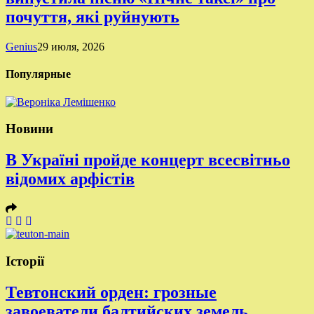
почуття, які руйнують
Genius
29 июля, 2026
Популярные
Новини
В Україні пройде концерт всесвітньо
відомих арфістів
Історії
Тевтонский орден: грозные
завоеватели балтийских земель