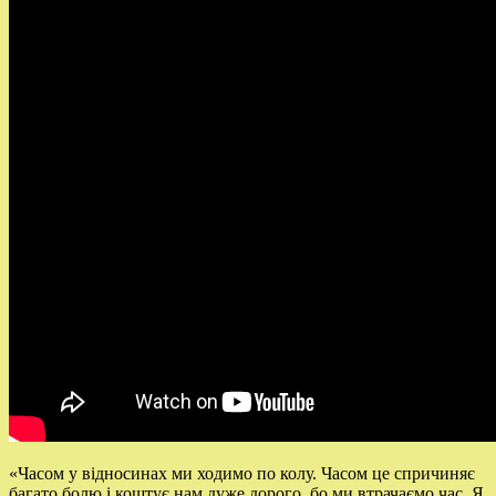
«Часом у відносинах ми ходимо по колу. Часом це спричиняє
багато болю і коштує нам дуже дорого, бо ми втрачаємо час. Я