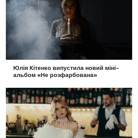
Юлія Кітенко випустила новий міні-
альбом «Не розфарбована»