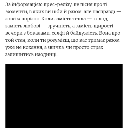
За інформацією прес-релізу, це пісня про ті
моменти, в яких ви ніби й разом, але насправді —
зовсім порізно. Коли замість тепла — холод,
замість любові — зручність, а замість щирості —
вечори з бокалами, селфі й байдужість. Вона про
той стан, коли ти розумієш, що вас тримає разом
уже не кохання, а звичка, чи просто страх
залишитись наодинці.