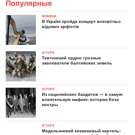
Популярные
НОВИНИ
В Україні пройде концерт всесвітньо
відомих арфістів
ІСТОРІЇ
Тевтонский орден: грозные
завоеватели балтийских земель
ІСТОРІЇ
Из сицилийских бандитов — в самую
влиятельную мафию: история Коза
ностры
ІСТОРІЇ
Медельинский кокаиновый картель: