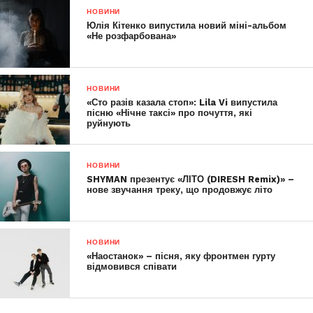
НОВИНИ
Юлія Кітенко випустила новий міні-альбом
«Не розфарбована»
НОВИНИ
«Сто разів казала стоп»: Lila Vi випустила
пісню «Нічне таксі» про почуття, які
руйнують
НОВИНИ
SHYMAN презентує «ЛІТО (DIRESH Remix)» –
нове звучання треку, що продовжує літо
НОВИНИ
«Наостанок» – пісня, яку фронтмен гурту
відмовився співати