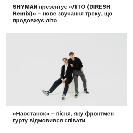
SHYMAN презентує «ЛІТО (DIRESH
Remix)» – нове звучання треку, що
продовжує літо
«Наостанок» – пісня, яку фронтмен
гурту відмовився співати