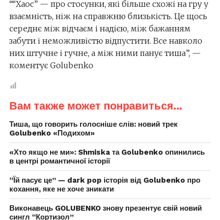
““Хаос” — про стосунки, які більше схожі на гру у
взаємність, ніж на справжню близькість. Це щось
середнє між відчаєм і надією, між бажанням
забути і неможливістю відпустити. Все навколо
них штучне і гучне, а між ними панує тиша”, —
коментує Golubenko
Вам также может понравиться...
Тиша, що говорить голосніше слів: новий трек
Golubenko «Подихом»
«Хто якщо не ми»: Shmiska та Golubenko опинились
в центрі романтичної історії
“Їй пасує це” — dark pop історія від Golubenko про
кохання, яке не хоче зникати
Виконавець GOLUBENKO знову презентує свій новий
сингл “Кортизол”