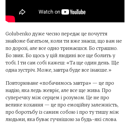
Golubenko дуже чесно передає це почуття
знайоме багатьом, коли ти вже знаєш, що вам не
по дорозі, але все одно тримаєшся. Бо страшно.
Бо звик. Бо щось у цій людині все ще болить у
тобі. І ти сам собі кажеш: «Та ще один день. Ще
одна зустріч. Може, завтра буде все інакше.»
Повторюване «побачимось завтра» — це про
надію, яка ледь жевріє, але все ще жива. Про
суперечку між серцем і розумом. Це не про
велике кохання — це про емоційну залежність,
про боротьбу із самим собою і про ту тишу між
людьми, яка буває гучнішою за будь-які слова.