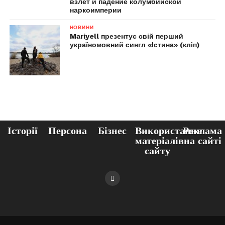
взлет и падение колумбийской
наркоимперии
НОВИНИ
Mariyell презентує свій перший
україномовний сингл «Істина» (кліп)
Історії
Персона
Бізнес
Використання
Реклама
матеріалів
на сайті
сайту