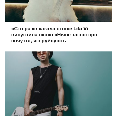
«Сто разів казала стоп»: Lila Vi
випустила пісню «Нічне таксі» про
почуття, які руйнують