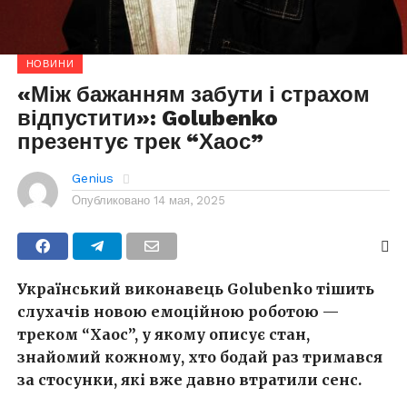
НОВИНИ
«Між бажанням забути і страхом
відпустити»: Golubenko
презентує трек “Хаос”
Genius
Опубликовано
14 мая, 2025
Український виконавець Golubenko тішить
слухачів новою емоційною роботою —
треком “Хаос”, у якому описує стан,
знайомий кожному, хто бодай раз тримався
за стосунки, які вже давно втратили сенс.