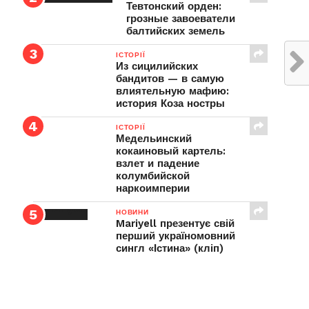
Тевтонский орден:
грозные завоеватели
балтийских земель
ІСТОРІЇ
Из сицилийских
бандитов — в самую
влиятельную мафию:
история Коза ностры
ІСТОРІЇ
Медельинский
кокаиновый картель:
взлет и падение
колумбийской
наркоимперии
НОВИНИ
Mariyell презентує свій
перший україномовний
сингл «Істина» (кліп)