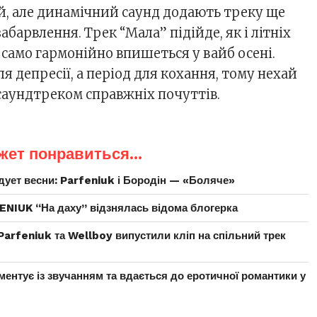
й, але динамічний саунд додають треку ще
абарвлення. Трек “Мала” підійде, як і літніх
к само гармонійно впишеться у вайб осені.
ля депресії, а період для кохання, тому нехай
 саундтреком справжніх почуттів.
жет понравиться...
дует весни: Parfeniuk і Бородін — «Боляче»
FENIUK “На даху” відзнялась відома блогерка
Parfeniuk та Wellboy випустили кліп на спільний трек
ентує із звучанням та вдається до еротичної романтики у