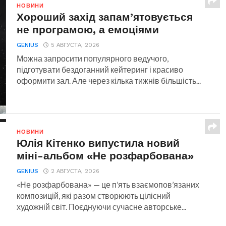
НОВИНИ
Хороший захід запам’ятовується
не програмою, а емоціями
GENIUS
5 АВГУСТА, 2026
Можна запросити популярного ведучого,
підготувати бездоганний кейтеринг і красиво
оформити зал. Але через кілька тижнів більшість...
НОВИНИ
Юлія Кітенко випустила новий
міні-альбом «Не розфарбована»
GENIUS
2 АВГУСТА, 2026
«Не розфарбована» — це п’ять взаємопов’язаних
композицій, які разом створюють цілісний
художній світ. Поєднуючи сучасне авторське...