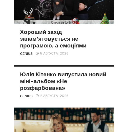
Хороший захід
запам’ятовується не
програмою, а емоціями
5 АВГУСТА, 2026
GENIUS
Юлія Кітенко випустила новий
міні-альбом «Не
розфарбована»
2 АВГУСТА, 2026
GENIUS