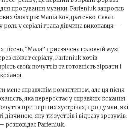
 для просування музики. Parfeniuk запросив
ових блогерів: Маша Кондратенко, Сєва і
ну роль у серіалі грала дівчина виконавця —
их пісень, “Мала” присвячена головній музі
ерез сюжет серіалу, Parfeniuk хотів
ість своїх почуттів та готовність зірвати і
 коханої.
и мене справжнім романтиком, але ця пісня
оханість, яка переростає у справжнє кохання.
очуття при перших зустрічах, про думки, які
і дівчиною, яку ти зустрів і відразу зрозумів:
— розповідає Parfeniuk.