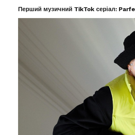
Перший музичний TikTok серіал: Parfe
РУБРИ