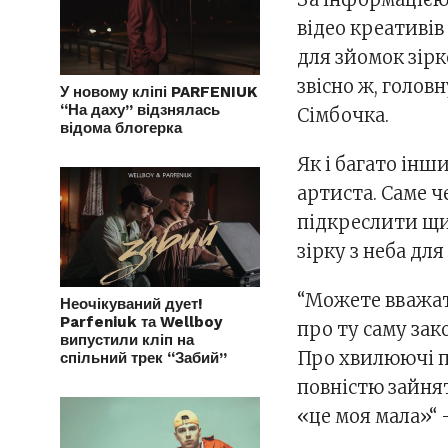
відео креативів
для зйомок зірк
звісно ж, голов
У новому кліпі PARFENIUK
“На даху” відзнялась
Сімбочка.
відома блогерка
Як і багато інш
артиста. Саме ч
підкреслити щир
зірку з неба для
“Можете вважат
Неочікуваний дует!
Parfeniuk та Wellboy
про ту саму зак
випустили кліп на
Про хвилюючі п
спільний трек “Забий”
повністю зайнят
«це моя мала»“ 