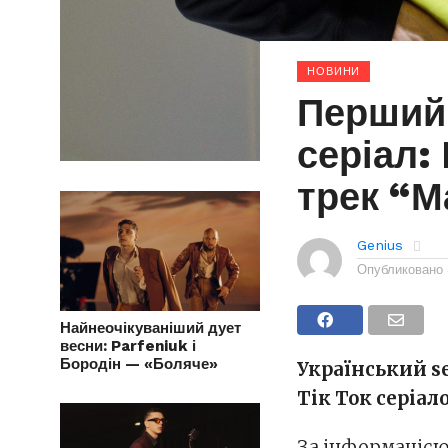
НОВИНИ
Перший
серіал:
трек “М
Genius
Опубликовано
Найнеочікуваніший дует
весни: Parfeniuk і
Бородін — «Боляче»
Український s
Тік Ток серіа
За інформацією