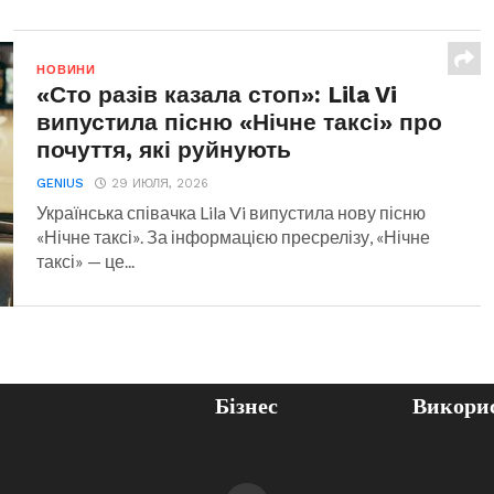
НОВИНИ
«Сто разів казала стоп»: Lila Vi
випустила пісню «Нічне таксі» про
почуття, які руйнують
GENIUS
29 ИЮЛЯ, 2026
Українська співачка Lila Vi випустила нову пісню
«Нічне таксі». За інформацією пресрелізу, «Нічне
таксі» — це...
Бізнес
Викорис