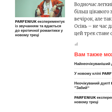
Водночас легки
більш цікавого з
вечірок, але та
PARFENIUK експерементує
Осінь – не час д
із звучанням та вдається
до еротичної романтики у
цей трек стане
новому треці
Вам также мо
Найнеочікуваніший 
У новому кліпі PAR
Неочікуваний дует! 
“Забий”
PARFENIUK експерем
новому треці