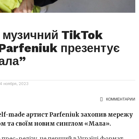
 музичний TikTok
 Parfeniuk презентує
ала”
4 ноября, 2023
КОММЕНТАРИИ
elf-made артист Parfeniuk захопив мережу
лом та своїм новим синглом «Мала».
 прес-релізу, це перший в Україні формат