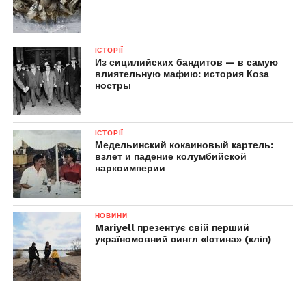
ІСТОРІЇ
Из сицилийских бандитов — в самую
влиятельную мафию: история Коза
ностры
ІСТОРІЇ
Медельинский кокаиновый картель:
взлет и падение колумбийской
наркоимперии
НОВИНИ
Mariyell презентує свій перший
україномовний сингл «Істина» (кліп)