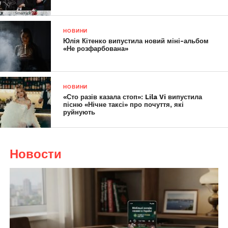
НОВИНИ
Юлія Кітенко випустила новий міні-альбом
«Не розфарбована»
НОВИНИ
«Сто разів казала стоп»: Lila Vi випустила
пісню «Нічне таксі» про почуття, які
руйнують
Новости