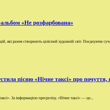
-альбом «Не розфарбована»
й, які разом створюють цілісний художній світ. Поєднуючи суча
пустила пісню «Нічне таксі» про почуття,
аксі». За інформацією пресрелізу, «Нічне таксі» — це...