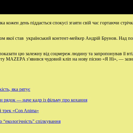
 кожен день піддається спокусі згаяти свій час гортаючи стрічку 
ром якої став український контент-мейкер Андрій Брунов. Над 
казати цю залежну від соцмереж людину та запропонував її втіли
 гурту MAZEPA зʼявився чудовий кліп на нову пісню «Я Ні», — заз
ість, яка рятує
 рядок — наче кадр із фільму про кохання
й трек «Con Anima»
о “екологічність” спілкування