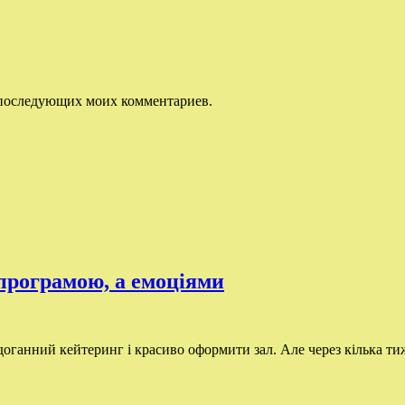
ля последующих моих комментариев.
 програмою, а емоціями
ганний кейтеринг і красиво оформити зал. Але через кілька тижн