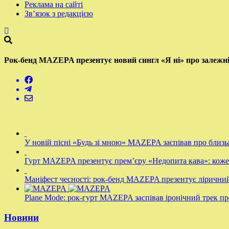
Реклама на сайті
Зв’язок з редакцією
Рок-бенд MAZEPA презентує новий сингл «Я ні» про залежні
У новій пісні «Будь зі мною» MAZEPA заспівав про близьк
Гурт МАZEPA презентує прем’єру «Недопита кава»: кожен
Маніфест чесності: рок-бенд MAZEPA презентує лірични
Plane Mode: рок-гурт MAZEPA заспівав іронічний трек пр
Новини