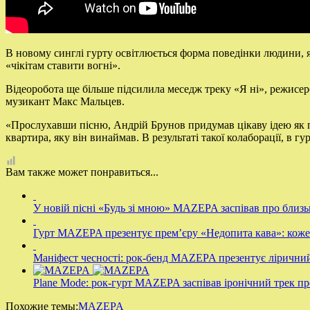
В новому синглі гурту освітлюється форма поведінки людини, яка
«чікітам ставити вогні».
Відеоробота ще більше підсилила меседж треку «Я ні», режисе
музикант Макс Мальцев.
«Прослухавши пісню, Андрій Брунов придумав цікаву ідею як по
квартира, яку він винаймав. В результаті такої колаборації, в
Вам также может понравиться...
У новій пісні «Будь зі мною» MAZEPA заспівав про близьк
Гурт МАZEPA презентує прем’єру «Недопита кава»: кожен
Маніфест чесності: рок-бенд MAZEPA презентує лірични
Plane Mode: рок-гурт MAZEPA заспівав іронічний трек пр
Похожие темы:
MAZEPA