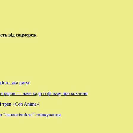
сть від соцмереж
ість, яка рятує
 рядок — наче кадр із фільму про кохання
й трек «Con Anima»
о “екологічність” спілкування