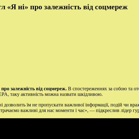
 «Я ні» про залежність від соцмереж
про залежність від соцмереж.
В спостереженнях за собою та о
PA, таку активність можна назвати шкідливою.
і дозволить їм не пропускати важливої інформації, подій чи вра
 втрачаємо важливі для нас моменти і час», — підкреслив лідер 