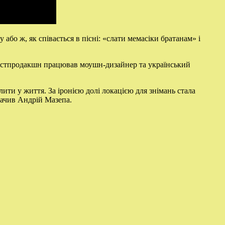
або ж, як співається в пісні: «слати мемасіки братанам» і
постпродакшн працював моушн-дизайнер та український
ти у життя. За іронією долі локацією для знімань стала
начив Андрій Мазепа.