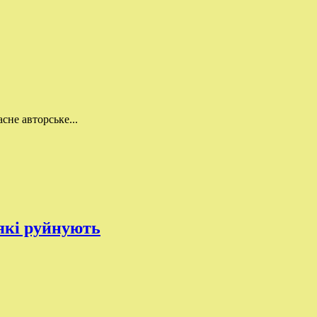
сне авторське...
 які руйнують