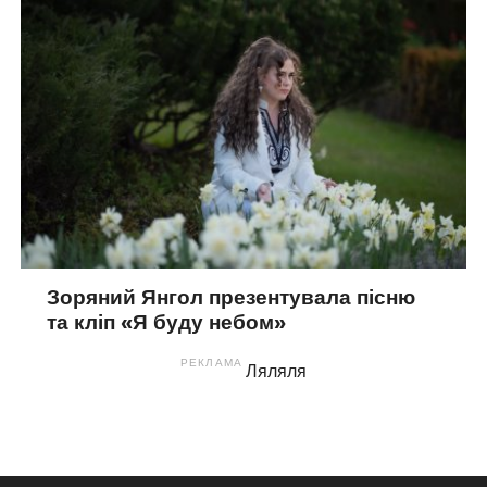
Зоряний Янгол презентувала пісню
та кліп «Я буду небом»
РЕКЛАМА
Ляляля