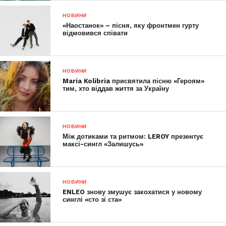
НОВИНИ
«Наостанок» – пісня, яку фронтмен гурту
відмовився співати
НОВИНИ
Maria Kolibria присвятила пісню «Героям»
тим, хто віддав життя за Україну
НОВИНИ
Між дотиками та ритмом: LEROY презентує
максі-сингл «Залишусь»
НОВИНИ
ENLEO знову змушує закохатися у новому
синглі «сто зі ста»