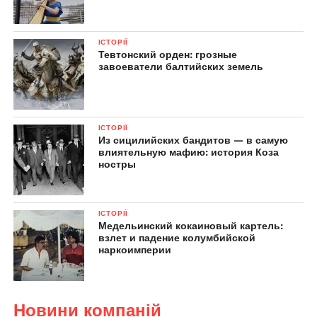
ІСТОРІЇ
Тевтонский орден: грозные
завоеватели балтийских земель
ІСТОРІЇ
Из сицилийских бандитов — в самую
влиятельную мафию: история Коза
ностры
ІСТОРІЇ
Медельинский кокаиновый картель:
взлет и падение колумбийской
наркоимперии
Новини компаній