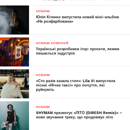
НОВИНИ
Юлія Кітенко випустила новий міні-альбом
«Не розфарбована»
НОВИНИ КОМПАНІЙ
Українські розробники ігор: проєкти, якими
пишається індустрія
НОВИНИ
«Сто разів казала стоп»: Lila Vi випустила
пісню «Нічне таксі» про почуття, які
руйнують
НОВИНИ
SHYMAN презентує «ЛІТО (DIRESH Remix)» –
нове звучання треку, що продовжує літо