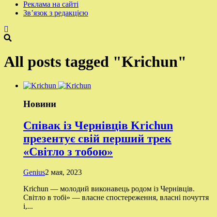
Реклама на сайті
Зв’язок з редакцією
All posts tagged "Krichun"
Новини
Співак із Чернівців Krichun
презентує свій перший трек
«Світло з тобою»
Genius
2 мая, 2023
Krichun — молодий виконавець родом із Чернівців.
Світло в тобі» — власне спостереження, власні почуття
і,...