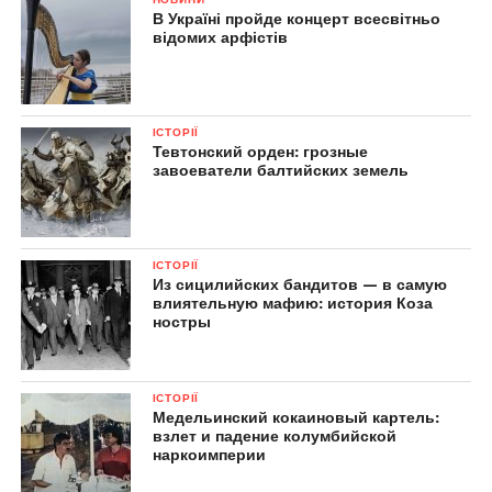
В Україні пройде концерт всесвітньо
відомих арфістів
ІСТОРІЇ
Тевтонский орден: грозные
завоеватели балтийских земель
ІСТОРІЇ
Из сицилийских бандитов — в самую
влиятельную мафию: история Коза
ностры
ІСТОРІЇ
Медельинский кокаиновый картель:
взлет и падение колумбийской
наркоимперии