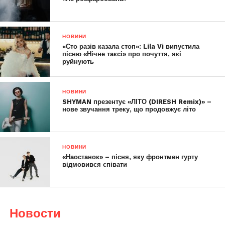
НОВИНИ
«Сто разів казала стоп»: Lila Vi випустила
пісню «Нічне таксі» про почуття, які
руйнують
НОВИНИ
SHYMAN презентує «ЛІТО (DIRESH Remix)» –
нове звучання треку, що продовжує літо
НОВИНИ
«Наостанок» – пісня, яку фронтмен гурту
відмовився співати
Новости