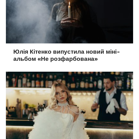
Юлія Кітенко випустила новий міні-
альбом «Не розфарбована»