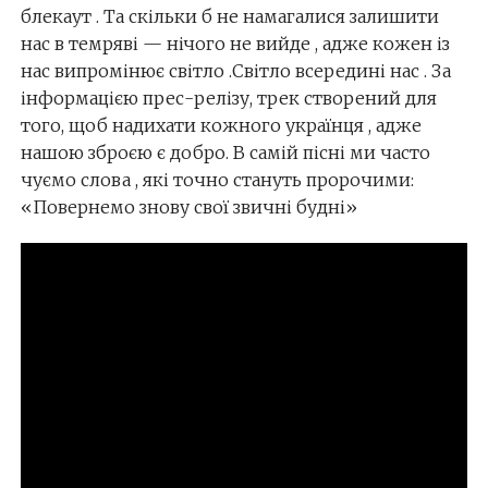
блекаут . Та скільки б не намагалися залишити
нас в темряві — нічого не вийде , адже кожен із
нас випромінює світло .Світло всередині нас . За
інформацією прес-релізу, трек створений для
того, щоб надихати кожного українця , адже
нашою зброєю є добро. В самій пісні ми часто
чуємо слова , які точно стануть пророчими:
«Повернемо знову свої звичні будні»