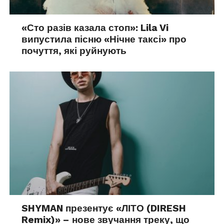
«Сто разів казала стоп»: Lila Vi
випустила пісню «Нічне таксі» про
почуття, які руйнують
SHYMAN презентує «ЛІТО (DIRESH
Remix)» – нове звучання треку, що