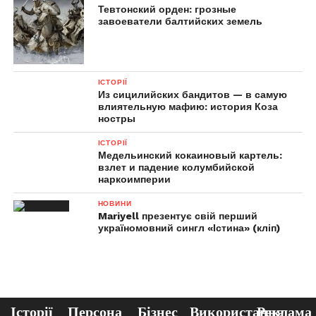
Тевтонский орден: грозные
завоеватели балтийских земель
ІСТОРІЇ
Из сицилийских бандитов — в самую
влиятельную мафию: история Коза
ностры
ІСТОРІЇ
Медельинский кокаиновый картель:
взлет и падение колумбийской
наркоимперии
НОВИНИ
Mariyell презентує свій перший
україномовний сингл «Істина» (кліп)
Історії
Персона
Бізнес
Використання
Реклама