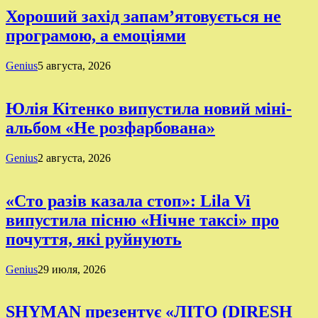
Хороший захід запам’ятовується не
програмою, а емоціями
Genius
5 августа, 2026
Юлія Кітенко випустила новий міні-
альбом «Не розфарбована»
Genius
2 августа, 2026
«Сто разів казала стоп»: Lila Vi
випустила пісню «Нічне таксі» про
почуття, які руйнують
Genius
29 июля, 2026
SHYMAN презентує «ЛІТО (DIRESH