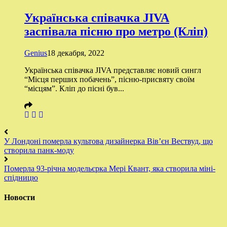
Українська співачка JIVA
заспівала пісню про метро (Кліп)
Genius
18 декабря, 2022
Українська співачка JIVA представляє новий сингл
“Місця перших побачень”, пісню-присвяту своїм
“місцям”. Кліп до пісні був...
У Лондоні померла культова дизайнерка Вів’єн Вествуд, що
створила панк-моду
Померла 93-річна модельєрка Мері Квант, яка створила міні-
спідницю
Новости