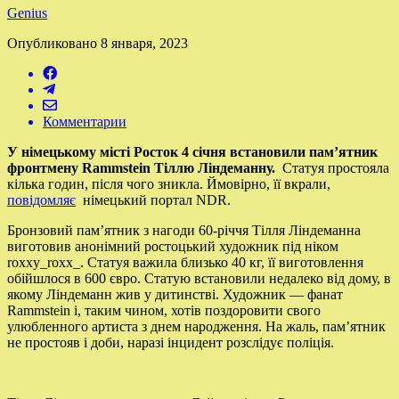
Genius
Опубликовано
8 января, 2023
Комментарии
У німецькому місті Росток 4 січня встановили памʼятник
фронтмену Rammstein Тіллю Ліндеманну.
Статуя простояла
кілька годин, після чого зникла. Ймовірно, її вкрали,
повідомляє
німецький портал NDR.
Бронзовий памʼятник з нагоди 60-річчя Тілля Ліндеманна
виготовив анонімний ростоцький художник під ніком
roxxy_roxx_. Статуя важила близько 40 кг, її виготовлення
обійшлося в 600 євро. Статую встановили недалеко від дому, в
якому Ліндеманн жив у дитинстві. Художник — фанат
Rammstein і, таким чином, хотів поздоровити свого
улюбленного артиста з днем народження. На жаль, пам’ятник
не простояв і доби, наразі інцидент розслідує поліція.