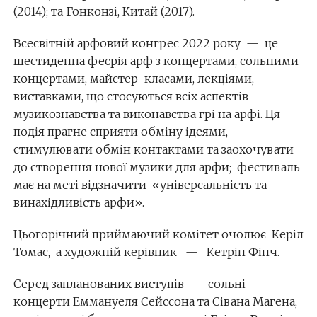
(2014); та Гонконзі, Китай (2017).
Всесвітній арфовий конгрес 2022 року — це
шестиденна феєрія арф з концертами, сольними
концертами, майстер-класами, лекціями,
виставками, що стосуються всіх аспектів
музикознавства та виконавства грі на арфі. Ця
подія прагне сприяти обміну ідеями,
стимулювати обмін контактами та заохочувати
до створення нової музики для арфи; фестиваль
має на меті відзначити «універсальність та
винахідливість арфи».
Цьогорічний приймаючий комітет очолює Керіл
Томас, а художній керівник — Кетрін Фінч.
Серед запланованих виступів — сольні
концерти Еммануеля Сейссона та Сівана Магена,