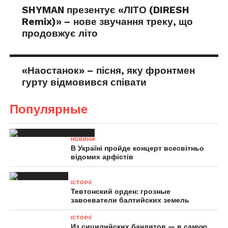
SHYMAN презентує «ЛІТО (DIRESH
Remix)» – нове звучання треку, що
продовжує літо
«Наостанок» – пісня, яку фронтмен
гурту відмовився співати
Популярные
НОВИНИ
В Україні пройде концерт всесвітньо
відомих арфістів
ІСТОРІЇ
Тевтонский орден: грозные
завоеватели балтийских земель
ІСТОРІЇ
Из сицилийских бандитов — в самую