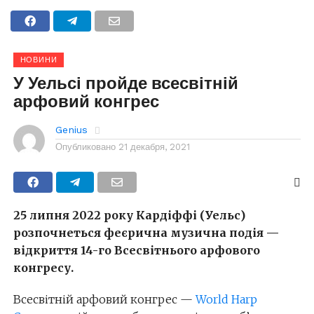
НОВИНИ
У Уельсі пройде всесвітній
арфовий конгрес
Genius
Опубликовано
21 декабря, 2021
25 липня 2022 року Кардіффі (Уельс)
розпочнеться феєрична музична подія —
відкриття 14-го Всесвітнього арфового
конгресу.
Всесвітній арфовий конгрес —
World Harp