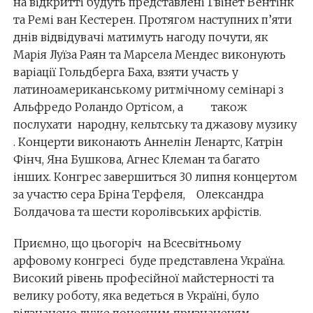
на відкритті будуть представлені Гвінет Вентінк
та Ремі ван Кестерен. Протягом наступних п’яти
днів відвідувачі матимуть нагоду почути, як
Марія Луїза Раян та Марсела Мендес виконують
варіації Гольдберга Баха, взяти участь у
латиноамериканському ритмічному семінарі з
Альфредо Роландо Ортісом, а також
послухати народну, кельтську та джазову музику
. Концерти виконають Аннелін Ленартс, Катрін
Фінч, Яна Бушкова, Агнес Клеман та багато
інших. Конгрес завершиться 30 липня концертом
за участю сера Бріна Терфеля, Олександра
Болдачова та шести королівських арфістів.
Приємно, що цьогоріч на Всесвітньому
арфовому конгресі буде представлена Україна.
Високий рівень професійної майстерності та
велику роботу, яка ведеться в Україні, було