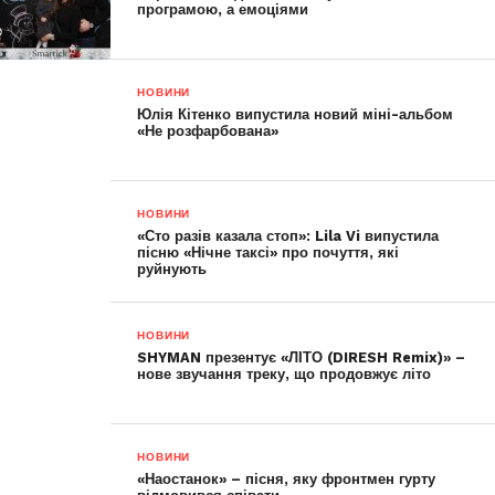
програмою, а емоціями
НОВИНИ
Юлія Кітенко випустила новий міні-альбом
«Не розфарбована»
НОВИНИ
«Сто разів казала стоп»: Lila Vi випустила
пісню «Нічне таксі» про почуття, які
руйнують
НОВИНИ
SHYMAN презентує «ЛІТО (DIRESH Remix)» –
нове звучання треку, що продовжує літо
НОВИНИ
«Наостанок» – пісня, яку фронтмен гурту