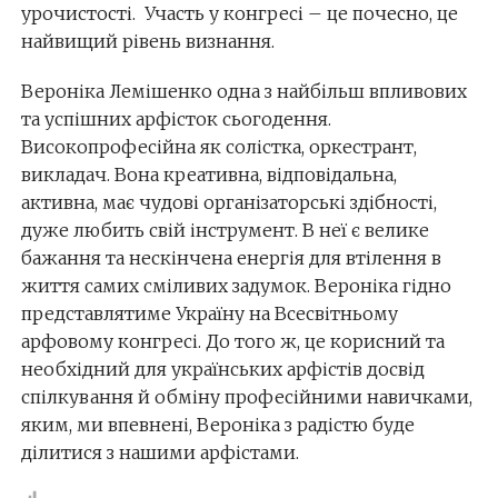
урочистості. Участь у конгресі – це почесно, це
найвищий рівень визнання.
Вероніка Лемішенко одна з найбільш впливових
та успішних арфісток сьогодення.
Високопрофесійна як солістка, оркестрант,
викладач. Вона креативна, відповідальна,
активна, має чудові організаторські здібності,
дуже любить свій інструмент. В неї є велике
бажання та нескінчена енергія для втілення в
життя самих сміливих задумок. Вероніка гідно
представлятиме Україну на Всесвітньому
арфовому конгресі. До того ж, це корисний та
необхідний для українських арфістів досвід
спілкування й обміну професійними навичками,
яким, ми впевнені, Вероніка з радістю буде
ділитися з нашими арфістами.