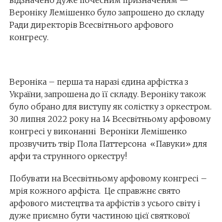
відзначено дуже почесним призначеням —
Вероніку Лемішенко було запрошено до складу
Ради директорів Всесвітнього арфового
конгресу.
Вероніка – перша та наразі єдина арфістка з
України, запрошена до її складу. Вероніку також
було обрано для виступу як солістку з оркестром.
30 липня 2022 року на 14 Всесвітньому арфовому
конгресі у виконанні Вероніки Лемішенко
прозвучить твір Пола Паттерсона «Павуки» для
арфи та струнного оркестру!
Побувати на Всесвітньому арфовому конгресі –
мрія кожного арфіста. Це справжнє свято
арфового мистецтва та арфістів з усього світу і
дуже приємно бути частиною цієї святкової