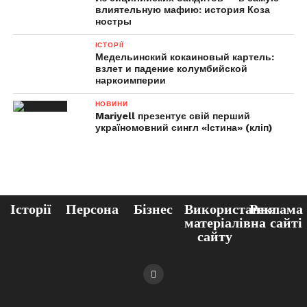
влиятельную мафию: история Коза
ностры
ІСТОРІЇ
Медельинский кокаиновый картель:
взлет и падение колумбийской
наркоимперии
НОВИНИ
Mariyell презентує свій перший
україномовний сингл «Істина» (кліп)
Історії
Персона
Бізнес
Використання
Реклама
матеріалів
на сайті
сайту