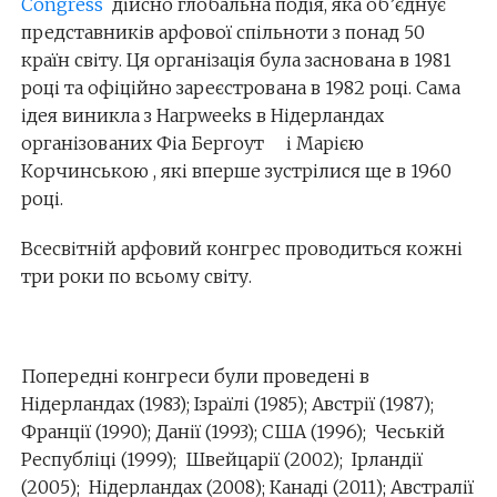
Congress
дійсно глобальна подія, яка об’єднує
представників арфової спільноти з понад 50
країн світу. Ця організація була заснована в 1981
році та офіційно зареєстрована в 1982 році. Сама
ідея виникла з Harpweeks в Нідерландах
організованих Фіа Бергоут і Марією
Корчинською , які вперше зустрілися ще в 1960
році.
Всесвітній арфовий конгрес проводиться кожні
три роки по всьому світу.
Попередні конгреси були проведені в
Нідерландах (1983); Ізраїлі (1985); Австрії (1987);
Франції (1990); Данії (1993); США (1996); Чеській
Республіці (1999); Швейцарії (2002); Ірландії
(2005); Нідерландах (2008); Канаді (2011); Австралії