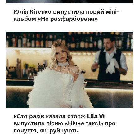
Юлія Кітенко випустила новий міні-
альбом «Не розфарбована»
«Сто разів казала стоп»: Lila Vi
випустила пісню «Нічне таксі» про
почуття, які руйнують