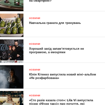
на смартфоні?
НОВИНИ
Навчальна граната для тренувань
НОВИНИ
Хороший захід запам’ятовується не
програмою, а емоціями
НОВИНИ
Юлія Кітенко випустила новий міні-альбом
«Не розфарбована»
НОВИНИ
«Сто разів казала стоп»: Lila Vi випустила
пісню «Нічне таксі» про почуття, які