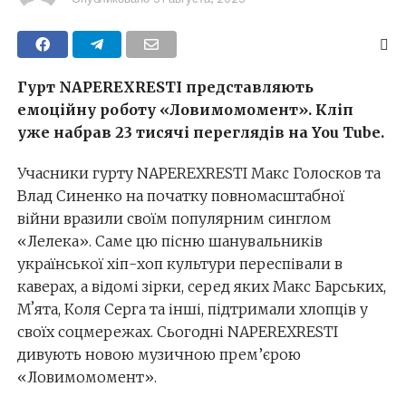
Гурт NAPEREXRESTI представляють
емоційну роботу «Ловимомомент». Кліп
уже набрав 23 тисячі переглядів на You Tube.
Учасники гурту NAPEREXRESTІ Макс Голосков та
Влад Синенко на початку повномасштабної
війни вразили своїм популярним синглом
«Лелека». Саме цю пісню шанувальників
української хіп-хоп культури переспівали в
каверах, а відомі зірки, серед яких Макс Барських,
Мʼята, Коля Серга та інші, підтримали хлопців у
своїх соцмережах. Сьогодні NAPEREXRESTІ
дивують новою музичною прем’єрою
«Ловимомомент».