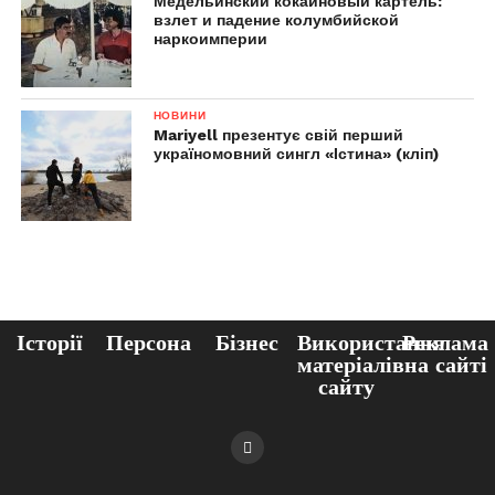
Медельинский кокаиновый картель:
взлет и падение колумбийской
наркоимперии
НОВИНИ
Mariyell презентує свій перший
україномовний сингл «Істина» (кліп)
Історії
Персона
Бізнес
Використання
Реклама
матеріалів
на сайті
сайту