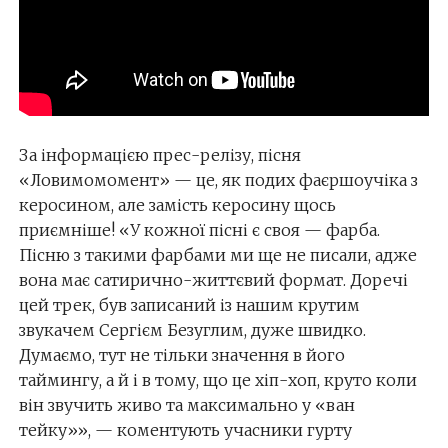
За інформацією прес-релізу, пісня
«Ловимомомент» — це, як подих фаєршоучіка з
керосином, але замість керосину щось
приємніше! «У кожної пісні є своя — фарба.
Пісню з такими фарбами ми ще не писали, адже
вона має сатирично-життєвий формат. Доречі
цей трек, був записаний із нашим крутим
звукачем Сергієм Безуглим, дуже швидко.
Думаємо, тут не тільки значення в його
таймингу, а й і в тому, що це хіп-хоп, круто коли
він звучить живо та максимально у «ван
тейку»», — коментують учасники гурту