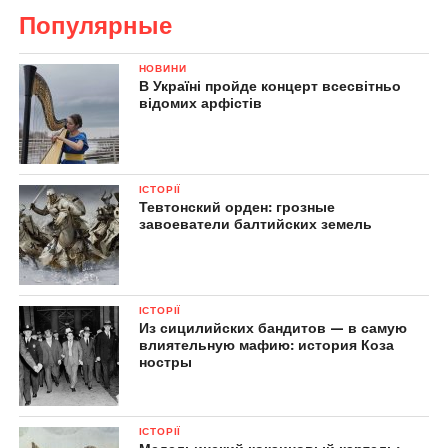
Популярные
НОВИНИ
В Україні пройде концерт всесвітньо
відомих арфістів
ІСТОРІЇ
Тевтонский орден: грозные
завоеватели балтийских земель
ІСТОРІЇ
Из сицилийских бандитов — в самую
влиятельную мафию: история Коза
ностры
ІСТОРІЇ