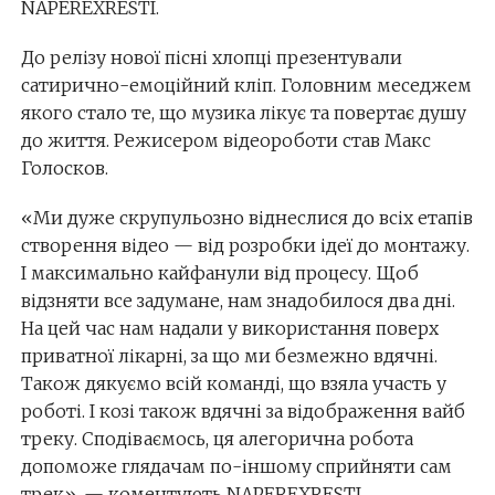
NAPEREXRESTІ.
До релізу нової пісні хлопці презентували
сатирично-емоційний кліп. Головним меседжем
якого стало те, що музика лікує та повертає душу
до життя. Режисером відеороботи став Макс
Голосков.
«Ми дуже скрупульозно віднеслися до всіх етапів
створення відео — від розробки ідеї до монтажу.
І максимально кайфанули від процесу. Щоб
відзняти все задумане, нам знадобилося два дні.
На цей час нам надали у використання поверх
приватної лікарні, за що ми безмежно вдячні.
Також дякуємо всій команді, що взяла участь у
роботі. І козі також вдячні за відображення вайб
треку. Сподіваємось, ця алегорична робота
допоможе глядачам по-іншому сприйняти сам
трек», — коментують NAPEREXRESTІ.