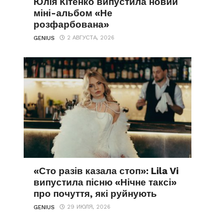
Юлія Кітенко випустила новий
міні-альбом «Не
розфарбована»
2 АВГУСТА, 2026
GENIUS
«Сто разів казала стоп»: Lila Vi
випустила пісню «Нічне таксі»
про почуття, які руйнують
29 ИЮЛЯ, 2026
GENIUS