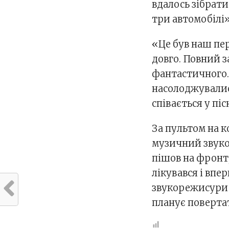
вдалось зібрати
три автомобілі
«Це був наш пе
довго. Повний з
фантастичного.
насолоджувалис
співається у пі
За пультом на 
музичний звуко
пішов на фронт
лікувався і вп
звукорежисури с
планує повертат