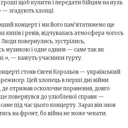
 гроші щоб купити і передати бійцям на нуль
» — згадують хлопці.
рший концерт і ми його пам’ятатимемо ще
ал кипів і ревів, відчувалась атмосфера чогось
 Люди повернулись, зустрілись,
ь музикою і одне одним — саме так як
сні.», — кажуть учасники гурту.
концерті стояв Євген Корольов — український
режисер. Цей хлопець в перші дні війни
, де отримав осколочне поранення, довго
ерше повернувся до улюбленої справи —
аме під час цього концерту. Зараз він знов
ись на фронт, бо війна не може чекати.