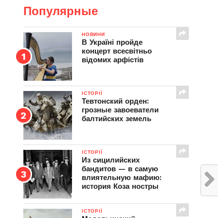
Популярные
НОВИНИ
В Україні пройде
концерт всесвітньо
відомих арфістів
ІСТОРІЇ
Тевтонский орден:
грозные завоеватели
балтийских земель
ІСТОРІЇ
Из сицилийских
бандитов — в самую
влиятельную мафию:
история Коза ностры
ІСТОРІЇ