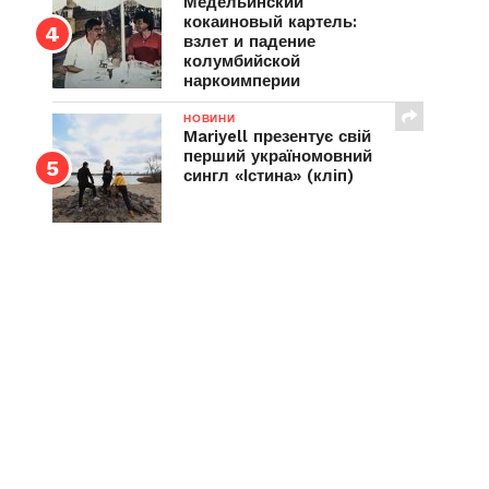
Медельинский
кокаиновый картель:
взлет и падение
колумбийской
наркоимперии
НОВИНИ
Mariyell презентує свій
перший україномовний
сингл «Істина» (кліп)