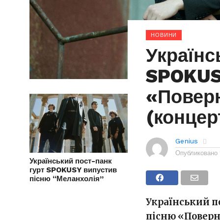
НОВИНИ
Українс
SPOKUS
«Повер
(концер
Genius
Опубликовано
Український пост-панк
гурт SPOKUSY випустив
пісню “Меланхолія”
Український п
пісню «Поверн