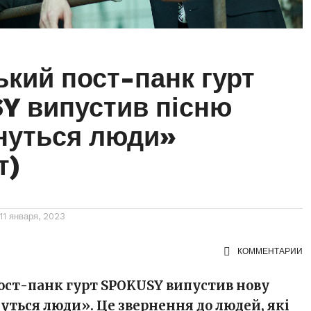
ький пост-панк гурт
Y випустив пісню
нуться люди»
т)
11 января, 2023
КОММЕНТАРИИ
ост-панк гурт SPOKUSY випустив нову
уться люди». Це звернення до людей, які