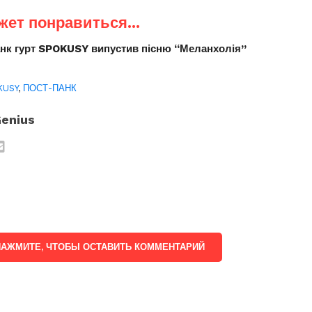
жет понравиться...
анк гурт SPOKUSY випустив пісню “Меланхолія”
KUSY
,
ПОСТ-ПАНК
enius
НАЖМИТЕ, ЧТОБЫ ОСТАВИТЬ КОММЕНТАРИЙ