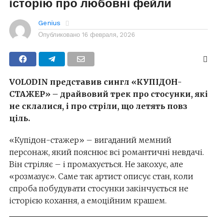
історію про любовні фейли
Genius
Опубликовано
16 февраля, 2026
VOLODIN представив сингл «КУПІДОН-
СТАЖЕР» – драйвовий трек про стосунки, які
не склалися, і про стріли, що летять повз
ціль.
«Купідон-стажер» – вигаданий мемний
персонаж, який пояснює всі романтичні невдачі.
Він стріляє – і промахується. Не закохує, але
«розмазує». Саме так артист описує стан, коли
спроба побудувати стосунки закінчується не
історією кохання, а емоційним крашем.