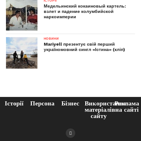
ІСТОРІЇ
Медельинский кокаиновый картель:
взлет и падение колумбийской
наркоимперии
НОВИНИ
Mariyell презентує свій перший
україномовний сингл «Істина» (кліп)
Історії
Персона
Бізнес
Використання
Реклама
матеріалів
на сайті
сайту