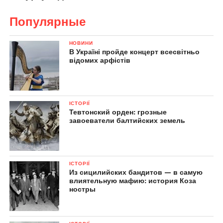
Популярные
НОВИНИ
В Україні пройде концерт всесвітньо
відомих арфістів
ІСТОРІЇ
Тевтонский орден: грозные
завоеватели балтийских земель
ІСТОРІЇ
Из сицилийских бандитов — в самую
влиятельную мафию: история Коза
ностры