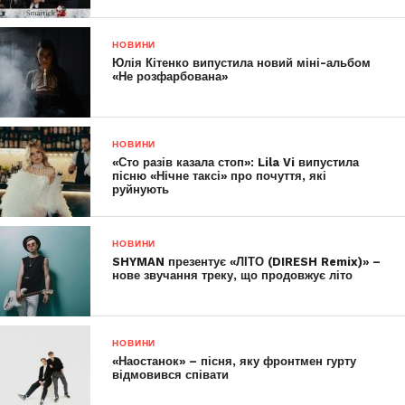
НОВИНИ
Юлія Кітенко випустила новий міні-альбом
«Не розфарбована»
НОВИНИ
«Сто разів казала стоп»: Lila Vi випустила
пісню «Нічне таксі» про почуття, які
руйнують
НОВИНИ
SHYMAN презентує «ЛІТО (DIRESH Remix)» –
нове звучання треку, що продовжує літо
НОВИНИ
«Наостанок» – пісня, яку фронтмен гурту
відмовився співати