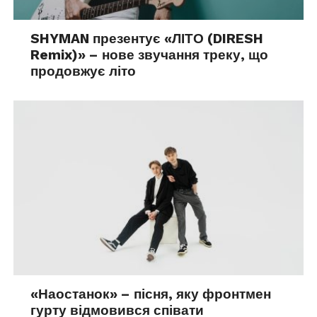
SHYMAN презентує «ЛІТО (DIRESH
Remix)» – нове звучання треку, що
продовжує літо
«Наостанок» – пісня, яку фронтмен
гурту відмовився співати